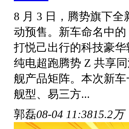
8 月 3 日，腾势旗下
动预售。新车命名中的 “S
打悦己出行的科技豪华轿
纯电超跑腾势 Z 共享
舰产品矩阵。本次新车
舰型、易三方...
郭磊
08-04 11:38
15.2万