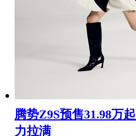
腾势Z9S预售31.98万
力拉满