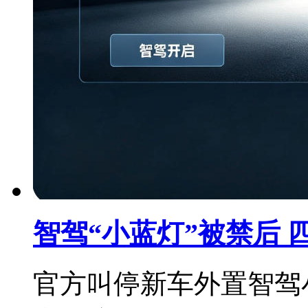
智驾“小蓝灯”被禁后 
官方叫停新车外置智驾