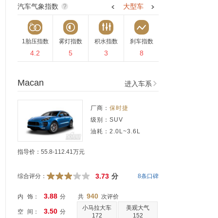
汽车气象指数
大型车
1胎压指数
雾灯指数
积水指数
刹车指数
4.2
5
3
8
Macan
进入车系
厂商：
保时捷
级别：
SUV
油耗：
2.0L~3.6L
指导价：55.8-112.41万元
3.73
分
综合评分：
8条口碑
3.88
940
内 饰：
分
共
次评价
小马拉大车
美观大气
3.50
空 间：
分
172
152