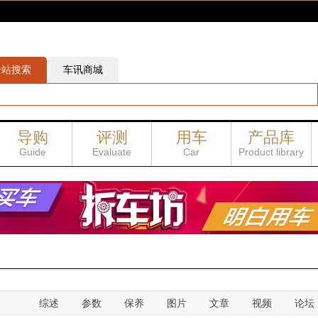
全站搜索
车讯商城
导购
评测
用车
产品库
购车手册
多车导购
车讯评测
新车抢先试
用车费用
汽车召
终极PK
车讯实验室
星爷说车
用品试用
汽车百
Guide
Evaluate
Car
Product library
综述
参数
保养
图片
文章
视频
论坛