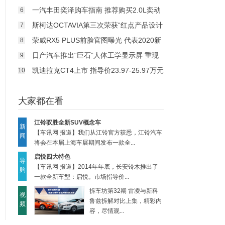
一汽丰田奕泽购车指南 推荐购买2.0L奕动
6
版
斯柯达OCTAVIA第三次荣获“红点产品设计
7
大奖”
荣威RX5 PLUS前脸官图曝光 代表2020新
8
国潮
日产汽车推出“巨石”人体工学显示屏 重现
9
科幻经典
凯迪拉克CT4上市 指导价23.97-25.97万元
10
大家都在看
江铃驭胜全新SUV概念车
新
【车讯网 报道】我们从江铃官方获悉，江铃汽车
闻
将会在本届上海车展期间发布一款全...
启悦四大特色
导
【车讯网 报道】2014年年底，长安铃木推出了
购
一款全新车型：启悦。市场指导价...
拆车坊第32期 雷凌与新科
视
鲁兹拆解对比上集，精彩内
频
容，尽情观...