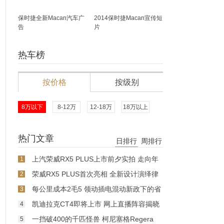
保时捷全新Macan汽车广
2014保时捷Macan宣传短
告
片
热车榜
按价格
按级别
8万以下
8-12万
12-18万
18万以上
热门文章
日排行
周排行
上汽荣威RX5 PLUS上市前夕实拍 走向年
1
轻化
荣威RX5 PLUS首次亮相 全新设计演绎律
2
动美学
每公里成本2毛5 领动插电混动新政下的省
3
钱之道
凯迪拉克CT4即将上市 网上直播阵容揭晓
4
一挡破400的千匹怪兽 柯尼塞格Regera
5