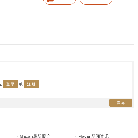
先
登 录
或
注 册
发 布
Macan最新报价
Macan新闻资讯