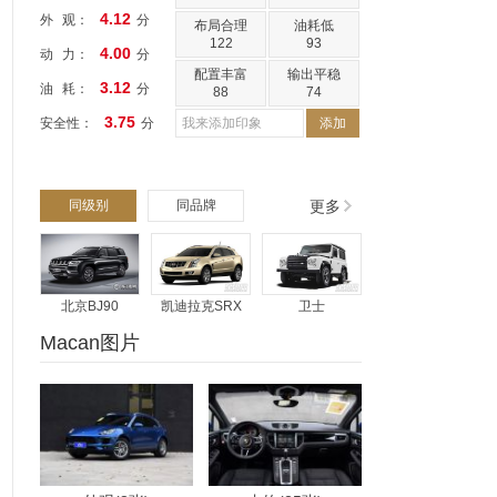
4.12
外 观：
分
布局合理
油耗低
122
93
4.00
动 力：
分
配置丰富
输出平稳
3.12
油 耗：
分
88
74
3.75
安全性：
分
添加
同级别
同品牌
更多
北京BJ90
凯迪拉克SRX
卫士
Macan图片