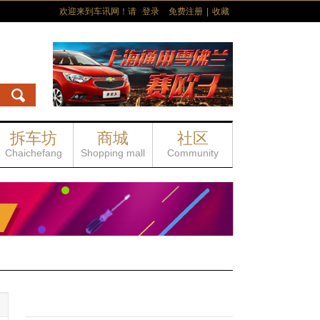
欢迎来到车讯网！请
登录
免费注册
|
收藏
拆车坊
商城
社区
回
车型
车教会
图片
报价
经销商
科
行情
保养
视频
美女图
Chaichefang
Shopping mall
Community