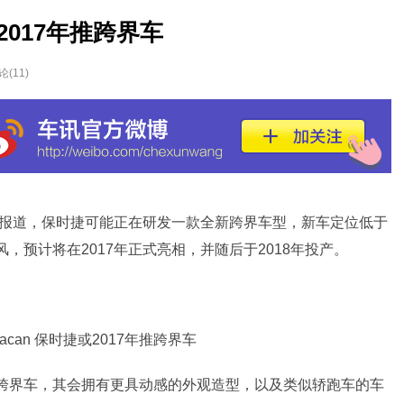
2017年推跨界车
论(
11
)
报道，
保时捷
可能正在研发一款全新跨界
车型
，
新车
定位低于
，预计将在2017年正式亮相，并随后于2018年投产。
界车，其会拥有更具动感的外观造型，以及类似轿
跑车
的车