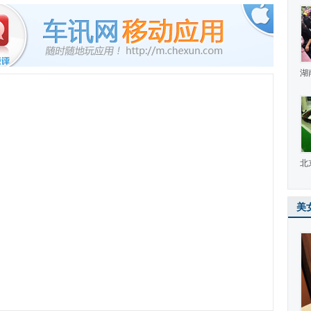
湖
北
美