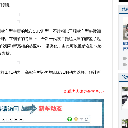
诸报端。
精
车型中庸的城市SUV造型，不过相比于现款车型略微细
臃肿。在细节的考量上，全新一代索兰托也大量的借鉴了
起
拆
轮廓和新亮相的起亚K7非常类似，由此可以推断在进气格
停
7靠拢。
.4L动力，高配车型还将增加3.3L的动力选择。预计新
论
查看沈达炜更多文章>>