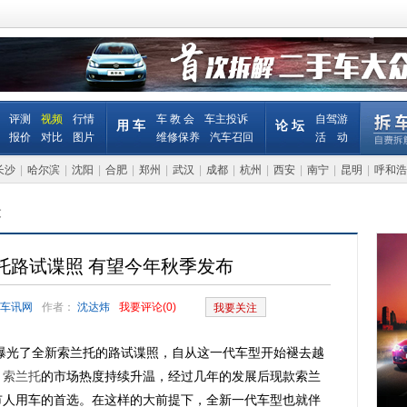
评测
视频
行情
车 教 会
车主投诉
自驾游
用 车
论 坛
报价
对比
图片
维修保养
汽车召回
活 动
长沙
|
哈尔滨
|
沈阳
|
合肥
|
郑州
|
武汉
|
成都
|
杭州
|
西安
|
南宁
|
昆明
|
呼和浩
文
托路试谍照 有望今年秋季发布
车讯网
作者：
沈达炜
我要评论(
0
)
我要关注
曝光了全新索兰托的路试谍照，自从这一代车型开始褪去越
，
索兰托
的市场热度持续升温，经过几年的发展后现款索兰
市人用车的首选。在这样的大前提下，全新一代车型也就伴