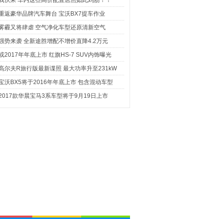
我伙呆 车内这些高价配置居然如此鸡肋！！
重返豪华品牌汽车舞台 宝沃BX7提车作业
雾霾又将肆虐 空气净化车型还原清新空气
强势来袭 全新途胜增配不增价直降4.2万元
或2017年年底上市 红旗HS-7 SUV内饰曝光
高尔夫R旅行版最新谍照 最大功率升至231kW
宝沃BX5将于2016年年底上市 包含混动车型
2017款华晨宝马3系车型将于9月19日上市