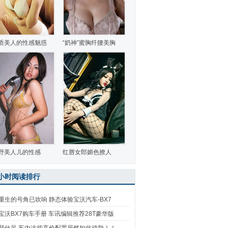
质美人的性感魅惑
“奶神”蜜胸纤腰美胸
野美人儿的性感
红唇女郎媚色撩人
4小时阅读排行
重生的号角已吹响 静态体验宝沃汽车-BX7
宝沃BX7购车手册 车讯编辑推荐28T豪华版