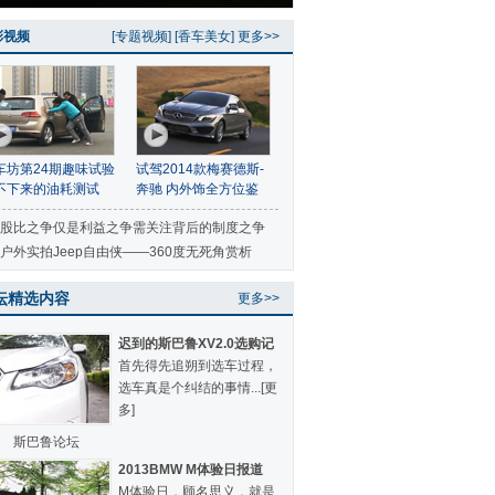
彩视频
[
专题视频
] [
香车美女
]
更多>>
车坊第24期趣味试验
试驾2014款梅赛德斯-
不下来的油耗测试
奔驰 内外饰全方位鉴
赏
股比之争仅是利益之争需关注背后的制度之争
户外实拍Jeep自由侠——360度无死角赏析
坛精选内容
更多>>
迟到的斯巴鲁XV2.0选购记
首先得先追朔到选车过程，
选车真是个纠结的事情...
[更
多]
斯巴鲁论坛
2013BMW M体验日报道
M体验日，顾名思义，就是