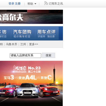
登录
注册
订阅车之讯
|
帮助
|
特
|
乌鲁木齐
|
兰州
|
更多>>
搜索