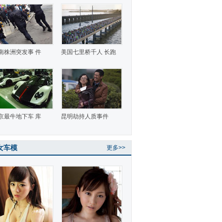
南株洲突发事 件
美国七里桥千人 长跑
京最牛地下车 库
昆明劫持人质事件
女车模
更多>>