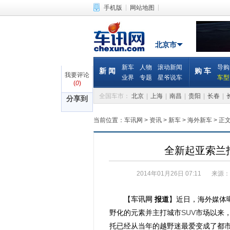
|
|
手机版
网站地图
北京市
新车
人物
滚动新闻
导购
新 闻
购 车
我要评论
业界
专题
星爷说车
车型
(
0
)
全国车市：
北京
|
上海
|
南昌
|
贵阳
|
长春
|
分享到
当前位置：
车讯网
>
资讯
>
新车
>
海外新车
>
正
全新起亚索兰
2014年01月26日 07:11
来源：
【
车讯网
报道
】近日，海外媒体
野化的元素并主打城市
SUV
市场以来
托已经从当年的越野迷最爱变成了都