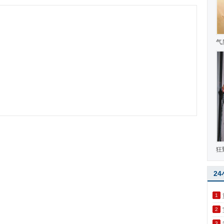
气
狂
2
1
2
3