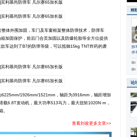
精
架整体外围加固，车门及车窗框架整体防弹技术，防弹车
油箱加固保护，前后门合页加固以及防爆轮胎等全方位提供
车达到了B7的防弹等级，可以抵御15kg TNT炸药的袭
拆
停
论
mm/1926mm/1521mm，轴距为3916mm，轴距增加
载6.8T发动机，最大功率513马力，最大扭矩1020N·m，
箱。
查看刘俊更多文章>>