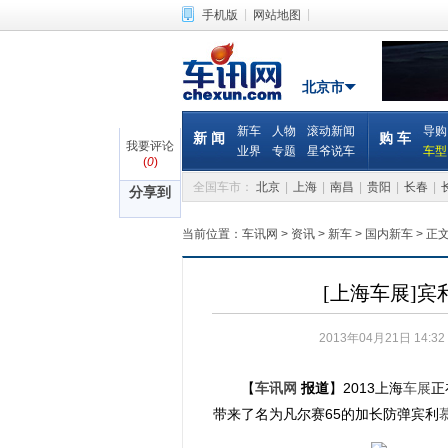
|
|
手机版
网站地图
北京市
新车
人物
滚动新闻
导购
新 闻
购 车
我要评论
业界
专题
星爷说车
车型
(
0
)
全国车市：
北京
|
上海
|
南昌
|
贵阳
|
长春
|
分享到
当前位置：
车讯网
>
资讯
>
新车
>
国内新车
>
正
[上海车展]宾
2013年04月21日 14:32
【
车讯网
报道
】2013上海
车展
正
带来了名为凡尔赛65的加长防弹宾利