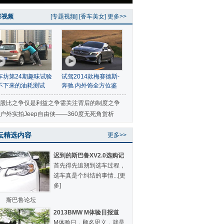
彩视频
[
专题视频
] [
香车美女
]
更多>>
车坊第24期趣味试验
试驾2014款梅赛德斯-
不下来的油耗测试
奔驰 内外饰全方位鉴
赏
股比之争仅是利益之争需关注背后的制度之争
户外实拍Jeep自由侠——360度无死角赏析
坛精选内容
更多>>
迟到的斯巴鲁XV2.0选购记
首先得先追朔到选车过程，
选车真是个纠结的事情...
[更
多]
斯巴鲁论坛
2013BMW M体验日报道
M体验日，顾名思义，就是