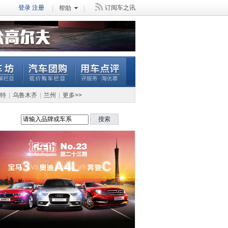
登录
注册
订阅车之讯
|
帮助
|
特
|
乌鲁木齐
|
兰州
|
更多>>
搜索