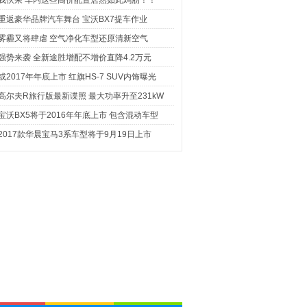
我伙呆 车内这些高价配置居然如此鸡肋！！
重返豪华品牌汽车舞台 宝沃BX7提车作业
雾霾又将肆虐 空气净化车型还原清新空气
强势来袭 全新途胜增配不增价直降4.2万元
或2017年年底上市 红旗HS-7 SUV内饰曝光
高尔夫R旅行版最新谍照 最大功率升至231kW
宝沃BX5将于2016年年底上市 包含混动车型
2017款华晨宝马3系车型将于9月19日上市