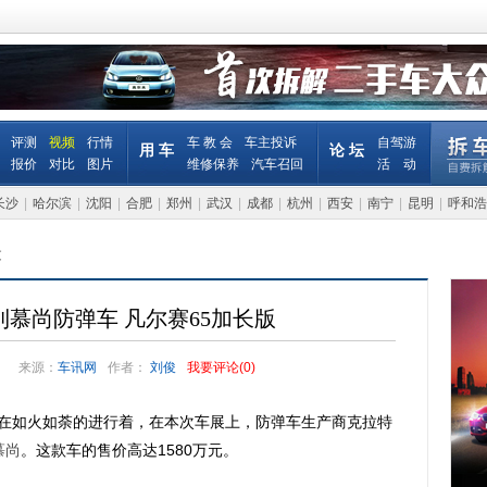
评测
视频
行情
车 教 会
车主投诉
自驾游
用 车
论 坛
报价
对比
图片
维修保养
汽车召回
活 动
长沙
|
哈尔滨
|
沈阳
|
合肥
|
郑州
|
武汉
|
成都
|
杭州
|
西安
|
南宁
|
昆明
|
呼和浩
文
利慕尚防弹车 凡尔赛65加长版
来源：
车讯网
作者：
刘俊
我要评论(
0
)
在如火如荼的进行着，在本次车展上，防弹车生产商克拉特
慕尚
。这款车的售价高达1580万元。