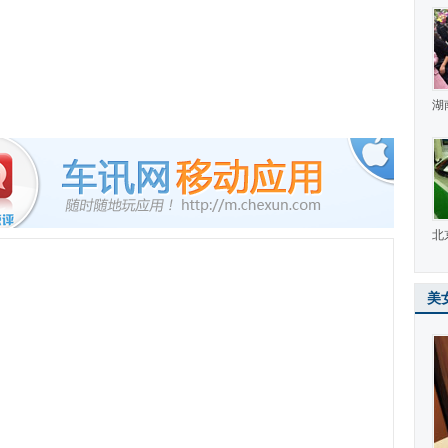
湖
北
美