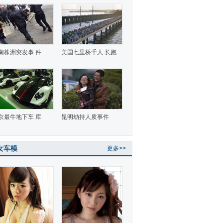
南株洲突发事 件
美国七里桥千人 长跑
京最牛地下车 库
昆明劫持人质事件
女车模
更多>>