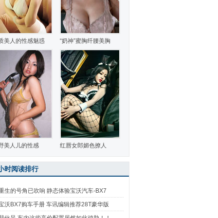
质美人的性感魅惑
“奶神”蜜胸纤腰美胸
野美人儿的性感
红唇女郎媚色撩人
4小时阅读排行
重生的号角已吹响 静态体验宝沃汽车-BX7
宝沃BX7购车手册 车讯编辑推荐28T豪华版