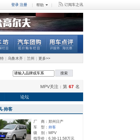
登录
注册
订阅车之讯
|
帮助
|
特
|
乌鲁木齐
|
兰州
|
更多>>
搜索
MPV
关注：第
67
名
论坛
风-帅客
厂 商：郑州日产
车 型：
帅客
级 别：MPV
指导价：6.38-11.58万元