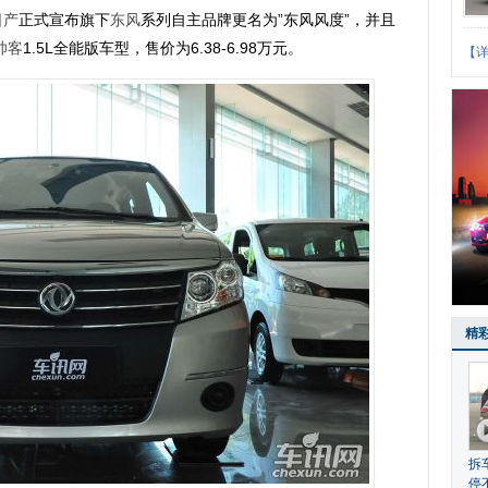
日产
正式宣布旗下
东风
系列自主品牌更名为”东风风度”，并且
帅客
1.5L全能版车型，售价为6.38-6.98万元。
【
精
拆
停