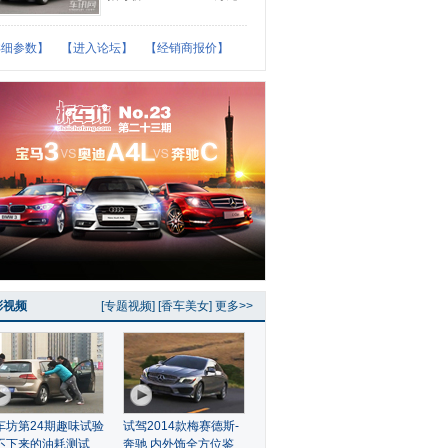
详细参数】
【进入论坛】
【经销商报价】
彩视频
[
专题视频
] [
香车美女
]
更多>>
车坊第24期趣味试验
试驾2014款梅赛德斯-
不下来的油耗测试
奔驰 内外饰全方位鉴