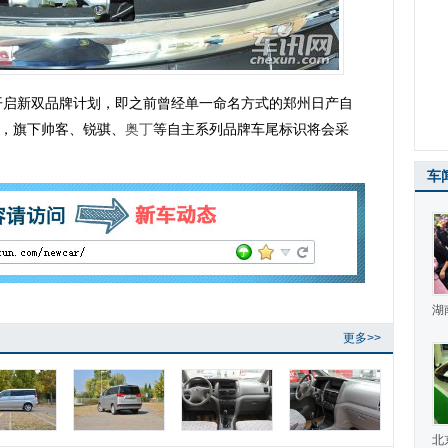
启新双品牌计划，即之前曾经单一命名方式的郑州日产自
名，旗下帅客、锐骐、
奥丁
等自主系列品牌车尾标识将会采
车
湖
更多>>
北