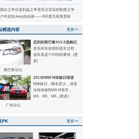
赏
股比之争仅是利益之争需关注背后的制度之争
户外实拍Jeep自由侠——360度无死角赏析
坛精选内容
更多>>
迟到的斯巴鲁XV2.0选购记
首先得先追朔到选车过程，
选车真是个纠结的事情...
[更
多]
斯巴鲁论坛
2013BMW M体验日报道
M体验日，顾名思义，就是
全程体验BMW M系车，
M3、M5、M6...
[更多]
广东论坛
比PK
更多>>