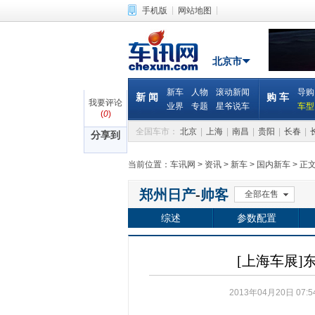
|
|
手机版
网站地图
北京市
新车
人物
滚动新闻
导购
新 闻
购 车
我要评论
业界
专题
星爷说车
车型
(
0
)
全国车市：
北京
|
上海
|
南昌
|
贵阳
|
长春
|
分享到
当前位置：
车讯网
>
资讯
>
新车
>
国内新车
>
正
郑州日产
-
帅客
全部在售
综述
参数配置
[上海车展]
2013年04月20日 07:5