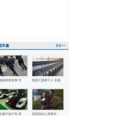
闻车趣
更多>>
南株洲突发事 件
美国七里桥千人 长跑
京最牛地下车 库
昆明劫持人质事件