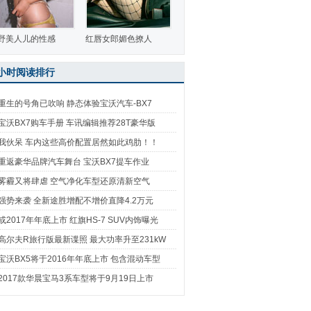
野美人儿的性感
红唇女郎媚色撩人
4小时阅读排行
重生的号角已吹响 静态体验宝沃汽车-BX7
宝沃BX7购车手册 车讯编辑推荐28T豪华版
我伙呆 车内这些高价配置居然如此鸡肋！！
重返豪华品牌汽车舞台 宝沃BX7提车作业
雾霾又将肆虐 空气净化车型还原清新空气
强势来袭 全新途胜增配不增价直降4.2万元
或2017年年底上市 红旗HS-7 SUV内饰曝光
高尔夫R旅行版最新谍照 最大功率升至231kW
宝沃BX5将于2016年年底上市 包含混动车型
2017款华晨宝马3系车型将于9月19日上市