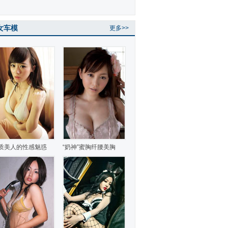
女车模
更多>>
质美人的性感魅惑
“奶神”蜜胸纤腰美胸