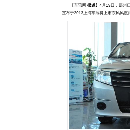
【
车讯网
报道
】4月19日，郑州
宣布于2013上海
车展
将上市东风风度