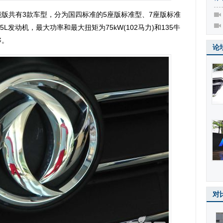
全能版共有3款车型，分为国四标准的5座版标准型、7座版标准
5L发动机，最大功率和最大扭矩为75kW(102马力)和135牛
够。
论
对