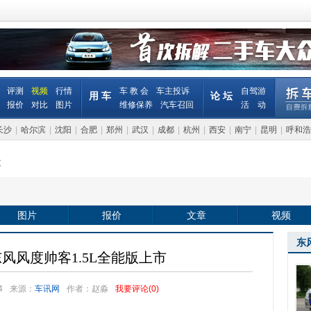
评测
视频
行情
车 教 会
车主投诉
自驾游
用 车
论 坛
报价
对比
图片
维修保养
汽车召回
活 动
长沙
|
哈尔滨
|
沈阳
|
合肥
|
郑州
|
武汉
|
成都
|
杭州
|
西安
|
南宁
|
昆明
|
呼和浩
文
图片
报价
文章
视频
东
东风风度帅客1.5L全能版上市
4
来源：
车讯网
作者：赵淼
我要评论(
0
)