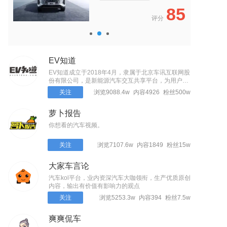
5
85
评分
EV知道
EV知道成立于2018年4月，隶属于北京车讯互联网股
份有限公司，是新能源汽车交互共享平台，为用户提
供看车、选车、买车、用车等全生命周期的全面、准
关注
浏览9088.4w
内容4926
粉丝500w
确、快捷的一站式服务。
萝卜报告
你想看的汽车视频。
关注
浏览7107.6w
内容1849
粉丝15w
大家车言论
汽车kol平台，业内资深汽车大咖领衔，生产优质原创
内容，输出有价值有影响力的观点
关注
浏览5253.3w
内容394
粉丝7.5w
爽爽侃车