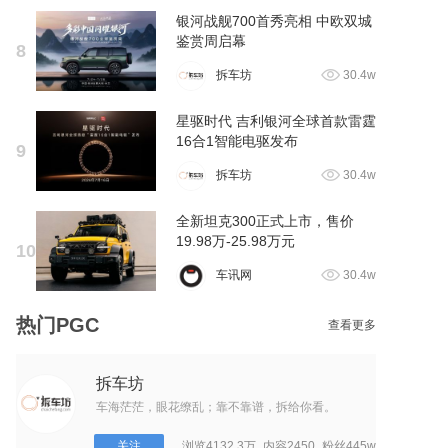
银河战舰700首秀亮相 中欧双城
鉴赏周启幕
8
拆车坊
30.4w
星驱时代 吉利银河全球首款雷霆
16合1智能电驱发布
9
拆车坊
30.4w
全新坦克300正式上市，售价
19.98万-25.98万元
10
车讯网
30.4w
热门PGC
查看更多
拆车坊
车海茫茫，眼花缭乱；靠不靠谱，拆给你看。
关注
浏览4132.3万
内容2450
粉丝445w