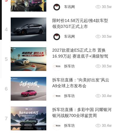
车讯网
30.5w
限时价14.58万元起/推4款车型
领克07GT正式上市
4
车讯网
30.5w
2027款星途ES正式上市 置换
16.99万起 赛道底子+满级智驾
5
拆车坊
30.5w
拆车坊直播：“向美好出发”风云
A9全球上市发布会
6
拆车坊
30.4w
拆车坊直播：多彩中国 闪耀银河
银河战舰700全球鉴赏周
7
拆车坊
30.4w