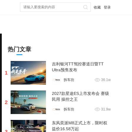
收藏
登录
热门文章
吉利银河TT驾控赛道日暨TT
Ultra预售发布
1
拆车坊
36.1w
2027款星途ES上市发布会 赛级
民用 操控之王
2
拆车坊
31.9w
东风奕派M8正式上市，限时权
益价16.58万起
3