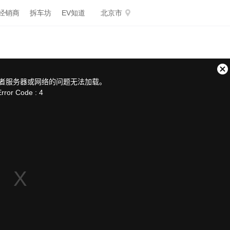
经销商
拆车坊
EV知道
北京市
关
者服务器或网络的问题无法加载。
闭
Error Code : 4
弹
窗