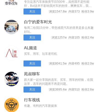
专注盐系汽车体验类节目500年，虽然我不是性能
控，But这并不影响我对车的热情，爽爽侃车，我是
温爽～
关注
浏览1547.8w
内容373
粉丝3.9w
白宁的爱车时光
每周二给我15分钟，带您感受汽车的世界是多么有趣
好玩。
关注
浏览1257w
内容105
粉丝2.4w
AL频道
买车、用车、玩车老司机
关注
浏览8041.5w
内容495
粉丝2.0w
苑叔聊车
跟大家一起分享我的选车、买车、用车的经验，在我
这里，选车的问题将不再是问题。
关注
浏览3695.4w
内容510
粉丝2.6w
行车视线
有趣、有料的汽车新媒体