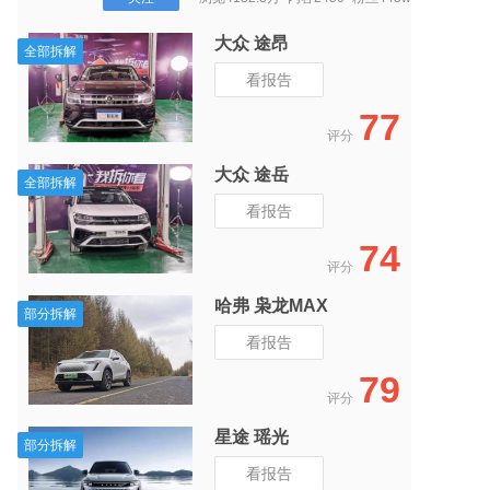
大众 途昂
全部拆解
全部拆解
看报告
6
77
评分
大众 途岳
全部拆解
部分拆解
看报告
7
74
评分
哈弗 枭龙MAX
部分拆解
全部拆解
看报告
5
79
评分
星途 瑶光
部分拆解
全部拆解
看报告