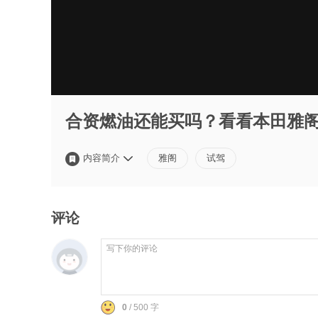
合资燃油还能买吗？看看本田雅
内容简介
雅阁
试驾
评论
0
/ 500 字