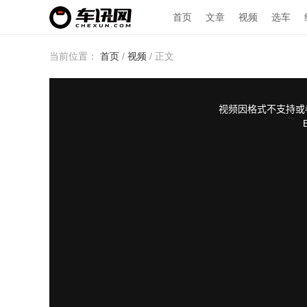
首页
文章
视频
选车
当前位置：
首页
/
视频
/
正文
This
is
a
modal
视频因格式不支持或
window.