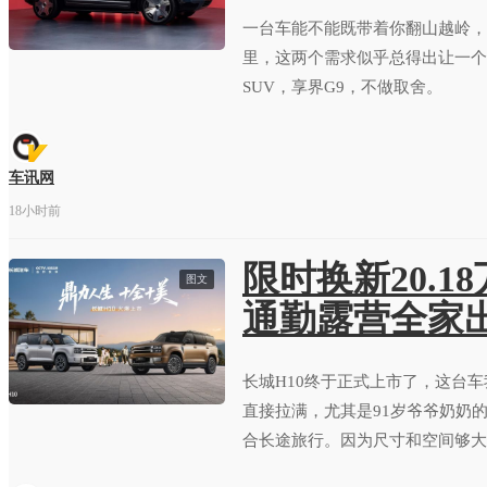
一台车能不能既带着你翻山越岭，
里，这两个需求似乎总得出让一个
SUV，享界G9，不做取舍。
车讯网
18小时前
限时换新20.1
图文
通勤露营全家
长城H10终于正式上市了，这台
直接拉满，尤其是91岁爷爷奶奶
合长途旅行。因为尺寸和空间够大
穿越旅行车。