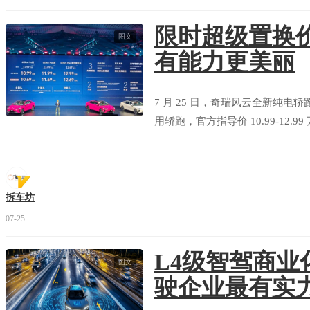
限时超级置换价1
图文
有能力更美丽
7 月 25 日，奇瑞风云全新纯电
用轿跑，官方指导价 10.99-12.9
拆车坊
07-25
L4级智驾商
图文
驶企业最有实