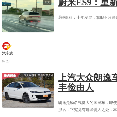
蔚来ES9：重
图文
蔚来ES9：十年发展，旗舰不只是
汽车志
07-28
上汽大众朗逸
图文
丰俭由人
朗逸是辆名气挺大的国民车，即使
那么，它究竟有哪些诱人之处，本