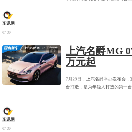
车讯网
07-30
上汽名爵MG 0
启辰 大V DDi
全部拆解
图文
万元起
看报告
评分
7月29日，上汽名爵举办发布会，
大众 朗逸
全部拆解
台打造，是为年轻人打造的第一台个
看报告
评分
吉利 银河L7
车讯网
部分拆解
07-30
看报告