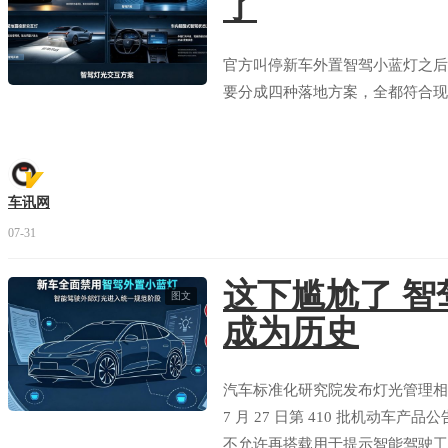
了
官方叫停新车外置智驾小蓝灯之后
要分成四种落地方案，全都符合现
车讯网
07-31
这下尴尬了 智
图文
成为历史
汽车标准化研究院发布灯光管理相
7 月 27 日第 410 批机动
不允许再搭载用于提示智能驾驶工