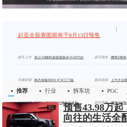
|
起亚全新赛图斯将于8月13日预售
新车上市
汽车标准化 严控汽车界“速成鸡”
限时价14.58万起/
新车预售
风云A9限时超级置换价10.69万起
腾势Z预售价
车辆评测
购车指南
静态体验MINI JCW三门版
上汽大众
推荐
行业
拆车坊
PGC
行业新闻
新车预售
智驾“小蓝灯”时代将永远成为历史
腾势Z9S预
预售43.98万
图文
向往的生活全