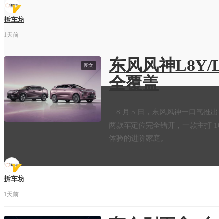
拆车坊
1天前
东风风神L8Y/
图文
全覆盖
8 月 5 日，东风风神一口气推出 8 
两款车定位完全错开，一款主打 
体验的进阶家庭。
拆车坊
1天前