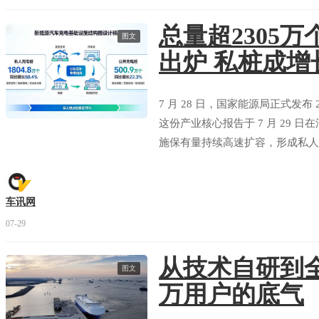
总量超2305
评分
图文
出炉 私桩成增
欧拉 欧拉闪电猫
部分拆解
看报告
7 月 28 日，国家能源局正式发
评分
这份产业核心报告于 7 月 29
施保有量持续高速扩容，形成私人
域网点同步加速落地，持续消解新
牢基础设施底座。
车讯网
07-29
从技术自研到全
图文
万用户的底气