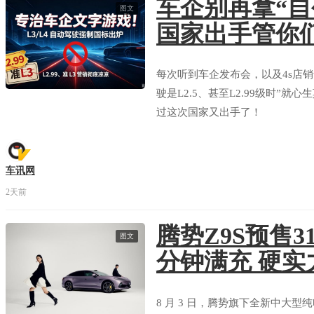
车企别再拿“自
图文
国家出手管你
每次听到车企发布会，以及4s店
驶是L2.5、甚至L2.99级时”
过这次国家又出手了！
车讯网
2天前
腾势Z9S预售31
图文
分钟满充 硬实
8 月 3 日，腾势旗下全新中大型纯