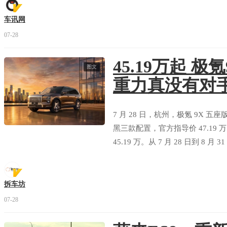
车讯网
07-28
45.19万起 
图文
重力真没有对
7 月 28 日，杭州，极氪 9X 五
黑三款配置，官方指导价 47.19 
45.19 万。从 7 月 28 日到 
利，音响、大屏、轮毂、智驾系统
拆车坊
07-28