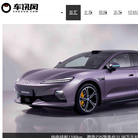
首页
文章
视频
选车
经销
纯电续航1100km，腾势Z9S预售价31.98万元