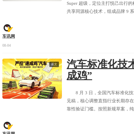
Super 超级，定位主打悦己出行
共享同源核心技术，组成品牌 9
旗舰型、易三方闪充性能型三款配置，预
能享受多重预售专属福利。
车讯网
08-04
汽车标准化技术
图文
成鸡”
8 月 3 日，全国汽车标准化
见稿，核心调整直指行业长期存在
靠性验证门槛。按照新规草案，纯
公里，与燃油车现行测试标准完全
患。
车讯网