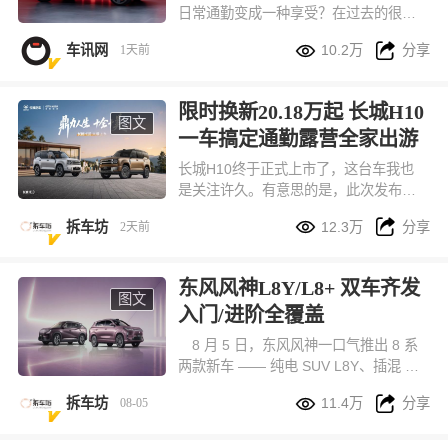
日常通勤变成一种享受？在过去的很长
一段时间里，这两个需求似乎总得出让


车讯网
10.2万
分享
1天前
一个。鸿蒙智行给出的答案很直接，首
款科技豪华硬派SUV，享界G9，不做取
舍。
限时换新20.18万起 长城H10
图文
一车搞定通勤露营全家出游
长城H10终于正式上市了，这台车我也
是关注许久。有意思的是，此次发布会
创新和温度直接拉满，尤其是91岁爷爷


拆车坊
12.3万
分享
2天前
奶奶的环节，看的出对品牌的信赖。H1
0确实这台车，非常适合长途旅行。因为
尺寸和空间够大！还有轻越野能力稍微
东风风神L8Y/L8+ 双车齐发
改装一下，就是一台不错的轻度穿越旅
图文
入门/进阶全覆盖
行车。
8 月 5 日，东风风神一口气推出 8 系
两款新车 —— 纯电 SUV L8Y、插混 SU
V L8+，两款车定位完全错开，一款主打


拆车坊
11.4万
分享
08-05
10 万级城市家用代步，另一款面向预算
更高、追求全能体验的进阶家庭。