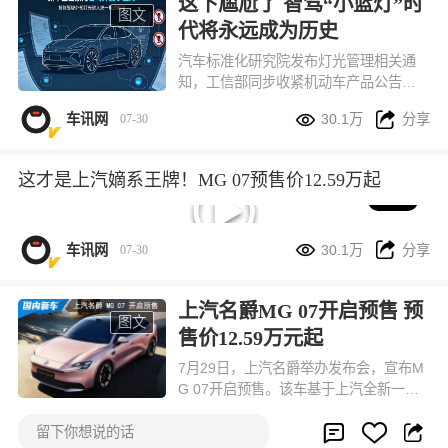
这下尴尬了 智驾“小蓝灯”时
图文
代将永远成为历史
汽车标准化研究院发布灯光管理相关通
知，工信部同步收紧机动车产品公告审
核要求：从 7 月 27 日第 410 批机动车


车讯网
30.1万
分享
07-30
产品公告申报开始，所有全新开发、中
期改款的乘用车，出厂不允许再搭载用
于提示智能驾驶工作状态的外置蓝色指
这才是上汽嫡系王牌！MG 07预售价12.59万起
示灯。
05:24


车讯网
30.1万
分享
07-30
上汽名爵MG 07开启预售 预
图文
售价12.59万元起
7月29日，上汽名爵举办发布会，宣布M
G 07开启预售。该车基于上汽全新一代
新能源平台打造，是为年轻人打造的第


车讯网
30.1万
分享
07-30



一台个性新能源轿跑，预售价12.59万元
留下你想说的话