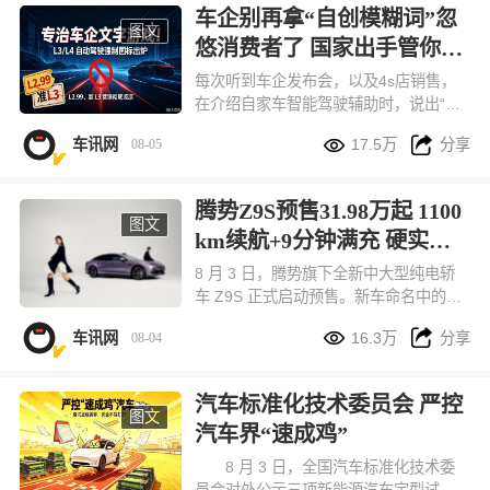
车企别再拿“自创模糊词”忽
图文
悠消费者了 国家出手管你们
来了
每次听到车企发布会，以及4s店销售，
在介绍自家车智能驾驶辅助时，说出“我
们的智驾驶是L2.5、甚至L2.99级时”就


车讯网
17.5万
分享
08-05
心生莫名反感。目前，国家标准只有从L
1-L5整数划分。不过这次国家又出手
了！
腾势Z9S预售31.98万起 1100
图文
km续航+9分钟满充 硬实力
拉满
8 月 3 日，腾势旗下全新中大型纯电轿
车 Z9S 正式启动预售。新车命名中的
“S” 代表 Super 超级，定位主打悦己出


车讯网
16.3万
分享
08-04
行的科技豪华轿车，和腾势 Z9GT、百
万级纯电超跑腾势 Z 共享同源核心技
术，组成品牌 9 系旗舰产品矩阵。本次
汽车标准化技术委员会 严控
新车一共推出闪充尊荣型、闪充旗舰
图文
汽车界“速成鸡”
型、易三方闪充性能型三款配置，预售
价格区间 31.98 万 - 38.98 万元，订车
8 月 3 日，全国汽车标准化技术委
用户还能享受多重预售专属福利。
员会对外公示三项新能源汽车定型试验