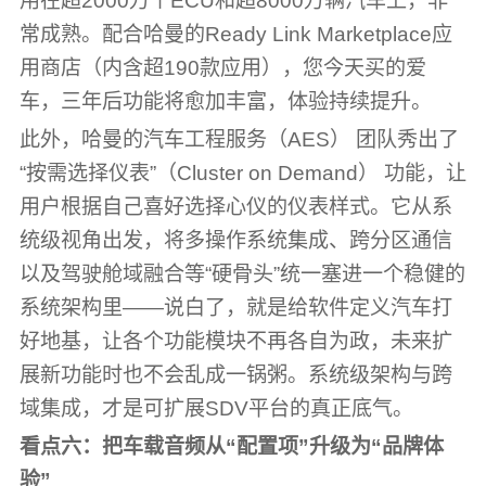
用在超2000万个ECU和超8000万辆汽车上，非
常成熟。配合哈曼的Ready Link Marketplace应
用商店（内含超190款应用），您今天买的爱
车，三年后功能将愈加丰富，体验持续提升。
此外，哈曼的汽车工程服务（AES） 团队秀出了
“按需选择仪表”（Cluster on Demand） 功能，让
用户根据自己喜好选择心仪的仪表样式。它从系
统级视角出发，将多操作系统集成、跨分区通信
以及驾驶舱域融合等“硬骨头”统一塞进一个稳健的
系统架构里——说白了，就是给软件定义汽车打
好地基，让各个功能模块不再各自为政，未来扩
展新功能时也不会乱成一锅粥。系统级架构与跨
域集成，才是可扩展SDV平台的真正底气。
看点
六
：
把车载音频从“配置项”升级为“品牌体
验”