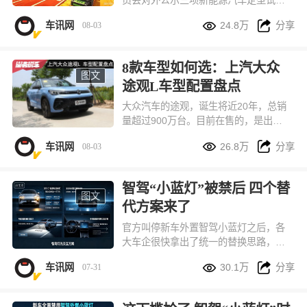
规程修订意见稿，核心调整直指行业长


车讯网
24.8万
分享
08-03
期存在的压缩测试、仓促上市问题，直
接拉高新车上市前的可靠性验证门槛。
按照新规草案，纯电、插混车型整车可
8款车型如何选：上汽大众
靠性行驶总里程统一提升至 3 万公里，
图文
途观L车型配置盘点
与燃油车现行测试标准完全对齐，通过
硬性标准从源头减少新车批量故障、安
大众汽车的途观，诞生将近20年，总销
全隐患。
量超过900万台。目前在售的，是出众
款和Pro两个系列，共计8款车型，本文


车讯网
26.8万
分享
08-03
将其车型配置进行一番盘点，供您选车
参考。
智驾“小蓝灯”被禁后 四个替
图文
代方案来了
官方叫停新车外置智驾小蓝灯之后，各
大车企很快拿出了统一的替换思路，目
前市面上主要分成四种落地方案，全都


车讯网
30.1万
分享
07-31
符合现有车灯国标，兼顾识别度、造车
成本和路上行车安全。