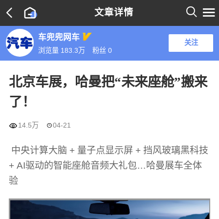

文章详情

车兜兜网车
关注
浏览量 183.3万
粉丝
0
北京车展，哈曼把“未来座舱”搬来
了！

14.5万
04-21

中央计算大脑 + 量子点显示屏 + 挡风玻璃黑科技
+ AI驱动的智能座舱音频大礼包…哈曼展车全体
验