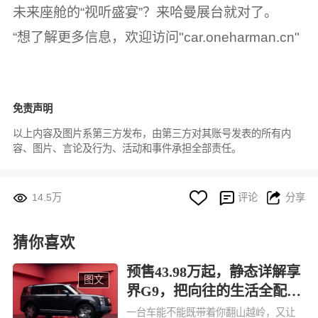
未来座舱的“视听盛宴”？来哈曼展台就对了。
“想了解更多信息，欢迎访问"car.oneharman.cn"
免责声明
以上内容及图片系第三方发布，由第三方对其账号发表的所有内
容、图片、言论及行为、活动和事件承担全部责任。




14.5万
评论
分享
猜你喜欢
预售43.98万起，静态详解享
图文
界G9，把向往的生活全配齐
了
一台车能不能既带着你翻山越岭，又让