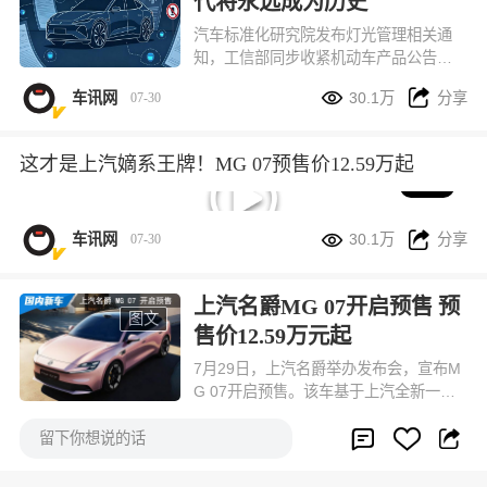
代将永远成为历史
汽车标准化研究院发布灯光管理相关通
知，工信部同步收紧机动车产品公告审
核要求：从 7 月 27 日第 410 批机动车


车讯网
30.1万
分享
07-30
产品公告申报开始，所有全新开发、中
期改款的乘用车，出厂不允许再搭载用
于提示智能驾驶工作状态的外置蓝色指
这才是上汽嫡系王牌！MG 07预售价12.59万起
示灯。
05:24


车讯网
30.1万
分享
07-30
上汽名爵MG 07开启预售 预
图文
售价12.59万元起
7月29日，上汽名爵举办发布会，宣布M
G 07开启预售。该车基于上汽全新一代
新能源平台打造，是为年轻人打造的第


车讯网
30.1万
分享
07-30



一台个性新能源轿跑，预售价12.59万元
留下你想说的话
起。