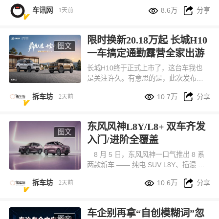
一段时间里，这两个需求似乎总得出让


车讯网
8.6万
分享
1天前
一个。鸿蒙智行给出的答案很直接，首
款科技豪华硬派SUV，享界G9，不做取
舍。
限时换新20.18万起 长城H10
图文
一车搞定通勤露营全家出游
长城H10终于正式上市了，这台车我也
是关注许久。有意思的是，此次发布会
创新和温度直接拉满，尤其是91岁爷爷


拆车坊
10.7万
分享
2天前
奶奶的环节，看的出对品牌的信赖。H1
0确实这台车，非常适合长途旅行。因为
尺寸和空间够大！还有轻越野能力稍微
东风风神L8Y/L8+ 双车齐发
改装一下，就是一台不错的轻度穿越旅
图文
入门/进阶全覆盖
行车。
8 月 5 日，东风风神一口气推出 8 系
两款新车 —— 纯电 SUV L8Y、插混 SU
V L8+，两款车定位完全错开，一款主打


拆车坊
10.6万
分享
2天前
10 万级城市家用代步，另一款面向预算
更高、追求全能体验的进阶家庭。
车企别再拿“自创模糊词”忽
图文