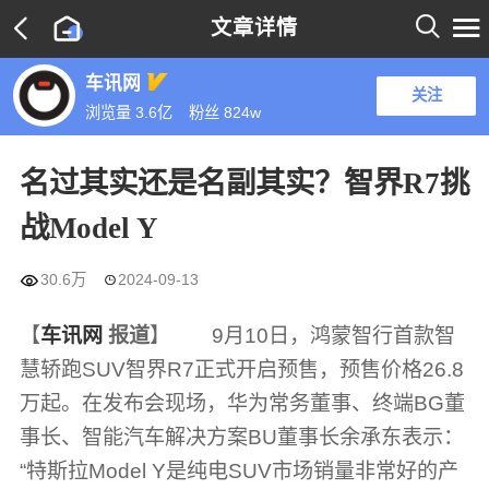

文章详情

车讯网
关注
浏览量 3.6亿
粉丝
824w
名过其实还是名副其实？智界R7挑
战Model Y

30.6万
2024-09-13

【
车讯网
报道
】 9月10日，鸿蒙智行首款智
慧轿跑SUV智界R7正式开启预售，预售价格26.8
万起。在发布会现场，华为常务董事、终端BG董
事长、智能汽车解决方案BU董事长余承东表示：
“特斯拉Model Y是纯电SUV市场销量非常好的产