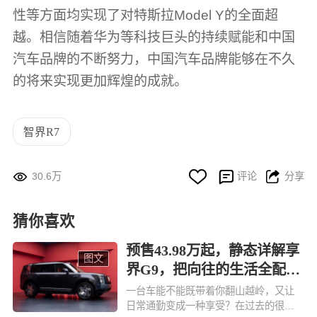
性等方面均实现了对特斯拉Model Y的全面超
越。相信随着华为等科技巨头的持续赋能和中国
汽车品牌的不断努力，中国汽车品牌能够在不久
的将来实现更加辉煌的成就。
智界R7




30.6万
评论
分享
猜你喜欢
预售43.98万起，静态详解享
图文
界G9，把向往的生活全配齐
了
一台车能不能既带着你翻山越岭，又让
日常通勤变成一种享受？在过去的很长