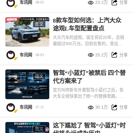


车讯网
23.2万
分享
08-03
期存在的压缩测试、仓促上市问题，直
接拉高新车上市前的可靠性验证门槛。
按照新规草案，纯电、插混车型整车可
8款车型如何选：上汽大众
靠性行驶总里程统一提升至 3 万公里，
图文
途观L车型配置盘点
与燃油车现行测试标准完全对齐，通过
硬性标准从源头减少新车批量故障、安
大众汽车的途观，诞生将近20年，总销
全隐患。
量超过900万台。目前在售的，是出众
款和Pro两个系列，共计8款车型，本文


车讯网
25.2万
分享
08-03
将其车型配置进行一番盘点，供您选车
参考。
智驾“小蓝灯”被禁后 四个替
图文
代方案来了
官方叫停新车外置智驾小蓝灯之后，各
大车企很快拿出了统一的替换思路，目
前市面上主要分成四种落地方案，全都


车讯网
30.1万
分享
07-31
符合现有车灯国标，兼顾识别度、造车
成本和路上行车安全。
这下尴尬了 智驾“小蓝灯”时
图文