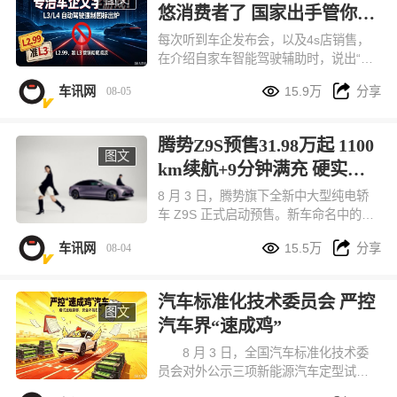
悠消费者了 国家出手管你们
来了
每次听到车企发布会，以及4s店销售，
在介绍自家车智能驾驶辅助时，说出“我
们的智驾驶是L2.5、甚至L2.99级时”就


车讯网
15.9万
分享
08-05
心生莫名反感。目前，国家标准只有从L
1-L5整数划分。不过这次国家又出手
了！
腾势Z9S预售31.98万起 1100
图文
km续航+9分钟满充 硬实力
拉满
8 月 3 日，腾势旗下全新中大型纯电轿
车 Z9S 正式启动预售。新车命名中的
“S” 代表 Super 超级，定位主打悦己出


车讯网
15.5万
分享
08-04
行的科技豪华轿车，和腾势 Z9GT、百
万级纯电超跑腾势 Z 共享同源核心技
术，组成品牌 9 系旗舰产品矩阵。本次
汽车标准化技术委员会 严控
新车一共推出闪充尊荣型、闪充旗舰
图文
汽车界“速成鸡”
型、易三方闪充性能型三款配置，预售
价格区间 31.98 万 - 38.98 万元，订车
8 月 3 日，全国汽车标准化技术委
用户还能享受多重预售专属福利。
员会对外公示三项新能源汽车定型试验
规程修订意见稿，核心调整直指行业长