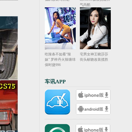
气尚酷
吃辣条不如看“辣
宅男女神王晓莎莎
妹” 罗梓丹火辣缠绵
街头献吻改装揽胜
保时捷996
车讯APP