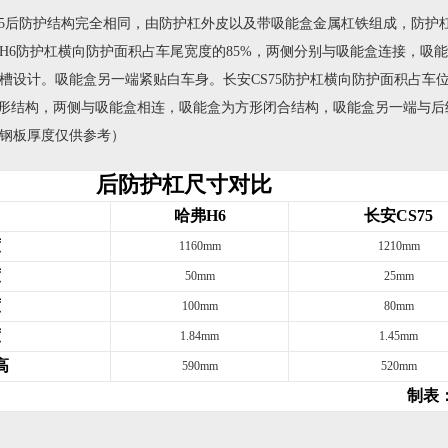
5后防护结构完全相同，由防护杠外皮以及带吸能盒金属杠铁组成，防护
H6防护杠横向防护面积占车尾宽度的85%，两侧分别与吸能盒连接，吸
槽设计。吸能盒另一端紧贴白车身。长安CS75防护杠横向防护面积占车
帽形结构，两侧与吸能盒相连，吸能盒为方形闭合结构，吸能盒另一端与后
钢板厚度仅供参考）
后防护杠尺寸对比
哈弗H6
长安CS75
度
1160mm
1210mm
度
50mm
25mm
度
100mm
80mm
度
1.84mm
1.45mm
高
590mm
520mm
制表