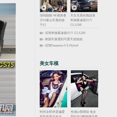
清纯靓丽 4K视角看
天生无畏的挑战者
2014釜山车展的妹
奔驰紧凑级SUV
子们
GLA260
试驾奔驰紧凑级SUV GLA260
泰国车展遇到可爱天使姐姐
试驾Panamera S E-Hybrid
美女车模
时尚女郎伊彦偏爱
性感or萌萌哒 兔女
低趴改装马自达
郎KIKO极致挑逗帅