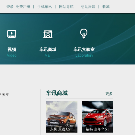
登录
免费注册
手机车讯
网站导航
意见反馈
收藏
视频
车讯商城
车讯实验室
Video
Mall
Laboratory
车讯商城
更多
关注
东风 景逸X5
福特 嘉年华ST