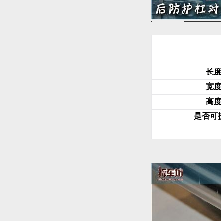
长
宽
高
是否可