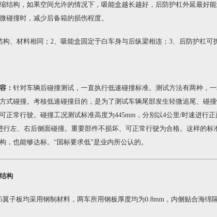
缩结构，如果空间允许的情况下，吸能盒越长越好，后防护杠外延最好能
微碰撞时，减少后备箱的损伤程度。
结构、材料相同；2、吸能盒固定于白车身与后纵梁相连；3、后防护杠可
容：
针对车辆后碰撞测试，一直执行低速碰撞标准。测试方法有两种，一
方式碰撞。考核低速碰撞目的，是为了测试车辆尾部发生轻微追尾、碰撞
可正常行驶。碰撞工况测试标准高度为445mm，分别以4公里/时速进行
速度进行左、右后侧面碰撞。重要部件不损坏、可正常行驶为合格。这样的标
构，也能够达标。“国标要求低”是业内所公认的。
结构
5翼子板均采用钢制材料，两车所用钢板厚度均为0.8mm，内侧贴合海绵