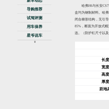
新车动态
哈弗H6与长安CS7
导购推荐
盒均为钢制材料。哈弗
试驾评测
闭合梯形结构，无引导
85%，断面为开放式
用车保养
连。（防护杠尺寸以及
星爷说车
视频
拆车坊
长
试驾评测
宽
活动访谈
高
热门事件
厚
香车美女
距地
论坛
自驾游