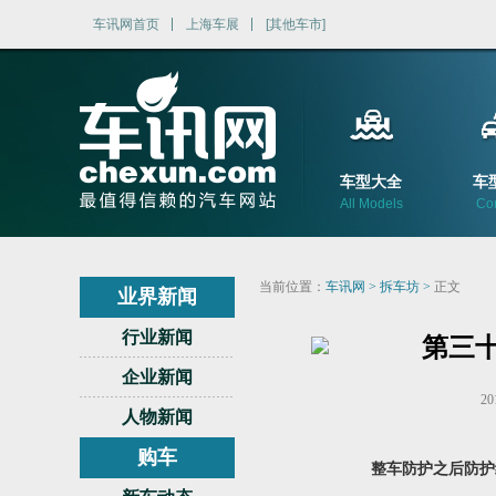
车讯网首页
上海车展
[其他车市]
车型大全
车
All Models
Co
当前位置：
车讯网
>
拆车坊
>
正文
业界新闻
行业新闻
第三十
企业新闻
20
人物新闻
购车
整车防护之后防护结