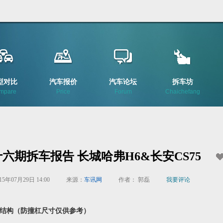
型对比
汽车报价
汽车论坛
拆车坊
mpare
Price
Forum
Chaichefang
六期拆车报告 长城哈弗H6&长安CS75
15年07月29日 14:00
来源：
车讯网
作者： 郭磊
我要评论
构（防撞杠尺寸仅供参考）