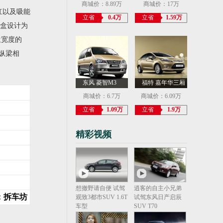
商城价：8.89万
商城价：17万
杠以及吸能
立省
0.4万
立省
1.59万
能盒设计为
位宽度的
纵梁相
东风 菱智M3
福特 嘉年华三厢
商城价：6.7万
商城价：6.09万
立省
1.09万
立省
1.9万
精彩视频
想撤野请自便 试驾
逍客的自主小兄弟
：拆车坊
观致3都市SUV 1.6T
试驾东风日产启辰
车型
SUV T70