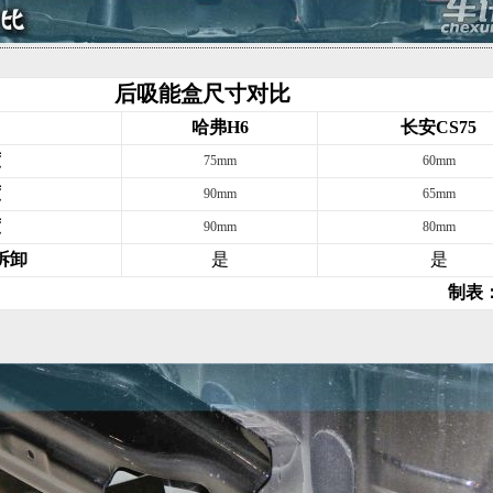
后吸能盒尺寸对比
哈弗H6
长安CS75
度
75mm
60mm
度
90mm
65mm
度
90mm
80mm
拆卸
是
是
制表