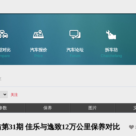
型对比
汽车报价
汽车论坛
拆车坊
mpare
Price
Forum
Chaichefang
文
关注
参数
保养
图片
第31期 佳乐与逸致12万公里保养对比