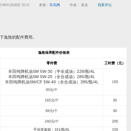
15年01月08日 18:33
来源：
车讯网
作者： 高岳
我要评论
逸致的配件费用。
逸致保养配件价格表
零件费
工时费（元）
丰田纯牌机油SM 5W-30（半全成油）228/瓶/4L
丰田纯牌机油SM 5W-20（全合成油）285/瓶/4L
丰田纯牌机油SM/CF 5W-40（全合成油）395/瓶/4L
100
30元/个
165元/个
30
66元/个
30
240元/个
200
手动变速箱：161/瓶/4L
150