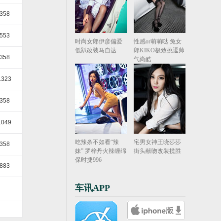
358
553
时尚女郎伊彦偏爱
性感or萌萌哒 兔女
低趴改装马自达
郎KIKO极致挑逗帅
358
气尚酷
1323
358
1049
吃辣条不如看“辣
宅男女神王晓莎莎
358
妹” 罗梓丹火辣缠绵
街头献吻改装揽胜
保时捷996
883
车讯APP