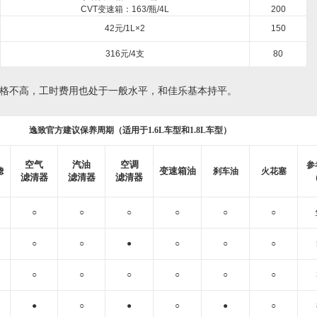
CVT变速箱：163/瓶/4L
200
42元/1L×2
150
316元/4支
80
不高，工时费用也处于一般水平，和佳乐基本持平。
逸致官方
建议保养周期（适用于1.6L车型和1.8L车型）
空气
汽油
空调
参
变速箱油
滤
刹车油
火花塞
滤清器
滤清器
滤清器
○
○
○
○
○
○
○
○
●
○
○
○
○
○
○
○
○
○
●
○
●
○
●
○