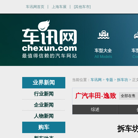
车讯网首页
上海车展
[其他车市]
车型大全
车
All Models
Co
当前位置：
车讯网
>
专题
>
拆车坊
>
正
业界新闻
行业新闻
广汽丰田
-
逸致
企业新闻
综述
人物新闻
购车
拆车坊