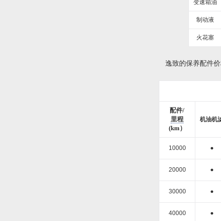
变速箱油
活动
制动液
拆车坊论坛
火花塞
逸致的保养配件价格
配件/
里程
机油机
(km）
10000
●
20000
●
30000
●
40000
●