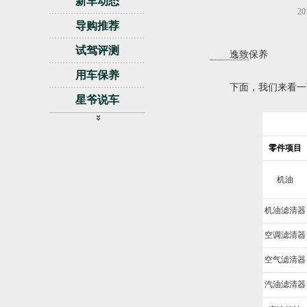
新车动态
20
导购推荐
试驾评测
逸致
保养
用车保养
下面，我们来看一下
星爷说车
视频
零件项目
拆车坊
试驾评测
机油
活动访谈
机油滤清器
热门事件
空调滤清器
香车美女
空气滤清器
论坛
汽油滤清器
自驾游