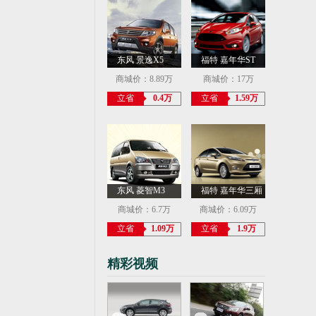
东风 景逸X5
福特 嘉年华ST
商城价：8.89万
商城价：17万
立省
0.4万
立省
1.59万
东风 菱智M3
福特 嘉年华三厢
商城价：6.7万
商城价：6.09万
立省
1.09万
立省
1.9万
精彩视频