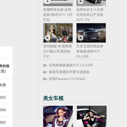
想撤野请自便 试驾
逍客的自主小兄弟
观致3都市SUV 1.6T
试驾东风日产启辰
车型
SUV T70
清纯靓丽 4K视角看
天生无畏的挑战者
2014釜山车展的妹
奔驰紧凑级SUV
子们
GLA260
试驾奔驰紧凑级SUV GLA260
考价格
（元）
泰国车展遇到可爱天使姐姐
试驾Panamera S E-Hybrid
免费
553
美女车模
358
883