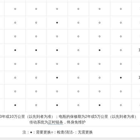
○
○
○
○
○
○
○
○
●
○
○
○
○
○
○
○
○
○
●
●
●
○
●
○
○
○
○
○
○
○
○
○
●
○
○
●
○
○
○
○
○
○
●
○
●
○
●
○
3年或10万公里（以先到者为准）；电瓶的保修期为2年或5万公里（以先到者为准）
传动系统为
正时链条
，终身免维护
注：●：需要更换
○：检查/清洁
-：无需更换