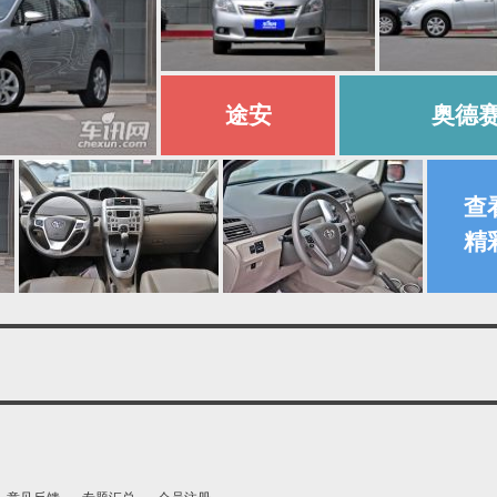
途安
奥德
查
精