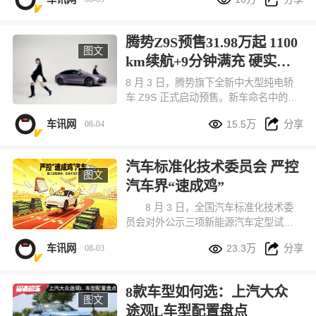
心生莫名反感。目前，国家标准只有从L
1-L5整数划分。不过这次国家又出手
了！
腾势Z9S预售31.98万起 1100
图文
km续航+9分钟满充 硬实力
拉满
8 月 3 日，腾势旗下全新中大型纯电轿
车 Z9S 正式启动预售。新车命名中的
“S” 代表 Super 超级，定位主打悦己出


车讯网
15.5万
分享
08-04
行的科技豪华轿车，和腾势 Z9GT、百
万级纯电超跑腾势 Z 共享同源核心技
术，组成品牌 9 系旗舰产品矩阵。本次
汽车标准化技术委员会 严控
新车一共推出闪充尊荣型、闪充旗舰
图文
汽车界“速成鸡”
型、易三方闪充性能型三款配置，预售
价格区间 31.98 万 - 38.98 万元，订车
8 月 3 日，全国汽车标准化技术委
用户还能享受多重预售专属福利。
员会对外公示三项新能源汽车定型试验
规程修订意见稿，核心调整直指行业长


车讯网
23.3万
分享
08-03
期存在的压缩测试、仓促上市问题，直
接拉高新车上市前的可靠性验证门槛。
按照新规草案，纯电、插混车型整车可
8款车型如何选：上汽大众
靠性行驶总里程统一提升至 3 万公里，
图文
途观L车型配置盘点
与燃油车现行测试标准完全对齐，通过