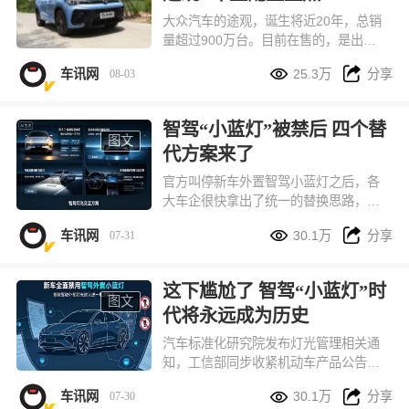
硬性标准从源头减少新车批量故障、安
大众汽车的途观，诞生将近20年，总销
全隐患。
量超过900万台。目前在售的，是出众
款和Pro两个系列，共计8款车型，本文


车讯网
25.3万
分享
08-03
将其车型配置进行一番盘点，供您选车
参考。
智驾“小蓝灯”被禁后 四个替
图文
代方案来了
官方叫停新车外置智驾小蓝灯之后，各
大车企很快拿出了统一的替换思路，目
前市面上主要分成四种落地方案，全都


车讯网
30.1万
分享
07-31
符合现有车灯国标，兼顾识别度、造车
成本和路上行车安全。
这下尴尬了 智驾“小蓝灯”时
图文
代将永远成为历史
汽车标准化研究院发布灯光管理相关通
知，工信部同步收紧机动车产品公告审
核要求：从 7 月 27 日第 410 批机动车


车讯网
30.1万
分享
07-30
产品公告申报开始，所有全新开发、中