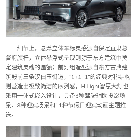
细节上，悬浮立体车标灵感源自保定直隶总
督府旗杆，立体悬浮式呈现则源于东方建筑中奠
定建筑灵魂的匾额；前灯组造型源自东方古典建
筑殿前三条汉白玉御道，“1+1+1”的经典对称结构
则营造出极致简洁的序列感，HiLight智慧大灯也
采用一体式嵌入设计，具备6种驾驶辅助投影场
景、3种迎宾场景和11种节假日迎宾动画主题推
送。