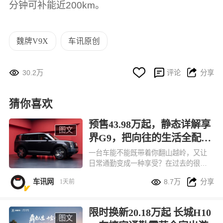
分钟可补能近200km。
魏牌V9X
车讯原创




30.2万
评论
分享
猜你喜欢
预售43.98万起，静态详解享
图文
界G9，把向往的生活全配齐
了
一台车能不能既带着你翻山越岭，又让
日常通勤变成一种享受？在过去的很长
一段时间里，这两个需求似乎总得出让


车讯网
8.7万
分享
1天前
一个。鸿蒙智行给出的答案很直接，首
款科技豪华硬派SUV，享界G9，不做取
舍。
限时换新20.18万起 长城H10
图文