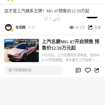
期改款的乘用车，出厂不允许再搭载用
于提示智能驾驶工作状态的外置蓝色指
这才是上汽嫡系王牌！MG 07预售价12.59万起
示灯。
05:24


车讯网
30.1万
分享
07-30
上汽名爵MG 07开启预售 预
图文
售价12.59万元起
7月29日，上汽名爵举办发布会，宣布M
G 07开启预售。该车基于上汽全新一代
新能源平台打造，是为年轻人打造的第


车讯网
30.1万
分享
07-30



一台个性新能源轿跑，预售价12.59万元
留下你想说的话
起。
总量超2305万个 上半年充电
图文
基建数据出炉 私桩成增长核
心
7 月 28 日，国家能源局正式发布 2026
年上半年全国电动汽车充电基础设施监