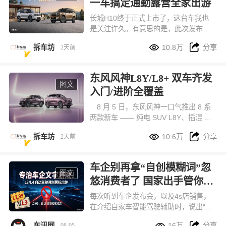
一车搞定通勤露营全家出游
长城H10终于正式上市了，这台车我也
是关注许久。有意思的是，此次发布会
创新和温度直接拉满，尤其是91岁爷爷


拆车坊
10.8万
分享
2天前
奶奶的环节，看的出对品牌的信赖。H1
0确实这台车，非常适合长途旅行。因为
尺寸和空间够大！还有轻越野能力稍微
东风风神L8Y/L8+ 双车齐发
改装一下，就是一台不错的轻度穿越旅
图文
入门/进阶全覆盖
行车。
8 月 5 日，东风风神一口气推出 8 系
两款新车 —— 纯电 SUV L8Y、插混 SU
V L8+，两款车定位完全错开，一款主打


拆车坊
10.6万
分享
2天前
10 万级城市家用代步，另一款面向预算
更高、追求全能体验的进阶家庭。
车企别再拿“自创模糊词”忽
图文
悠消费者了 国家出手管你们
来了
每次听到车企发布会，以及4s店销售，
在介绍自家车智能驾驶辅助时，说出“我
们的智驾驶是L2.5、甚至L2.99级时”就


车讯网
16万
分享
08-05