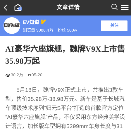

文章详情

EV知道
关注
浏览量 9088.4万
粉丝
500w
AI豪华六座旗舰，魏牌V9X上市售
35.98万起

30.2万
05-20

5月18日，魏牌V9X正式上市，共推出3款车
型，售价35.98万-38.98万元。新车是基于长城汽
车顶级技术序列“归元S平台”打造的首款官方定位
“AI豪华六座旗舰”产品，不仅采用东方经典美学设
计语言，加长版车型拥有5299mm车身长度与31