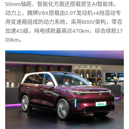
50mm轴距，智能化方面还搭载原生AI智能体。
动力上，魏牌V9X搭载由2.0T发动机+4挡混动专
用变速箱组成的动力系统，采用800V架构，零百
加速4S级，纯电续航最高达470km，综合续航17
00km。