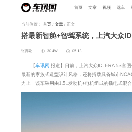
首页
文章
视频
选车
当前位置：
首页
/
文章
/
正文
搭最新智舱+智驾系统，上汽大众ID. 
张霄毅
30.4W
05-13
【
车讯网
报道】日前，上汽大众ID. ERA 5
最新的家族式造型设计风格，还将搭载具备城市NOA领
力上，该车采用由1.5L发动机+电机组成的插电式混