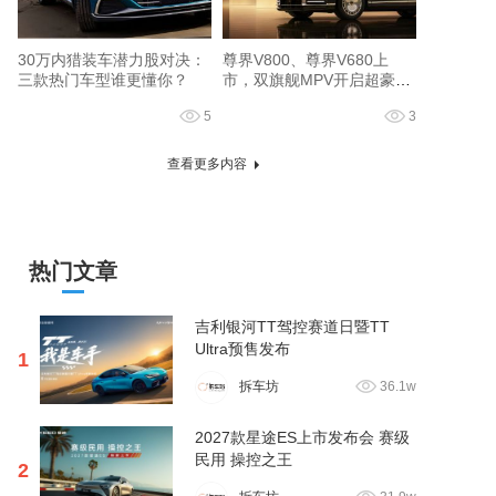
30万内猎装车潜力股对决：
尊界V800、尊界V680上
三款热门车型谁更懂你？
市，双旗舰MPV开启超豪华
出行新篇章
5
3
查看更多内容
热门文章
吉利银河TT驾控赛道日暨TT
Ultra预售发布
1
拆车坊
36.1w
2027款星途ES上市发布会 赛级
民用 操控之王
2