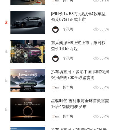
拆车坊
31.9w
限时价14.58万元起/推4款车型
领克07GT正式上市
3
车讯网
30.5w
东风奕派M8正式上市，限时权
益价16.58万起
4
车讯网
30.4w
拆车坊直播：多彩中国 闪耀银河
银河战舰700全球鉴赏周
5
拆车坊
30.4w
星驱时代 吉利银河全球首款雷霆
16合1智能电驱发布
6
拆车坊
30.4w
拆车坊直播：“向美好出发”风云