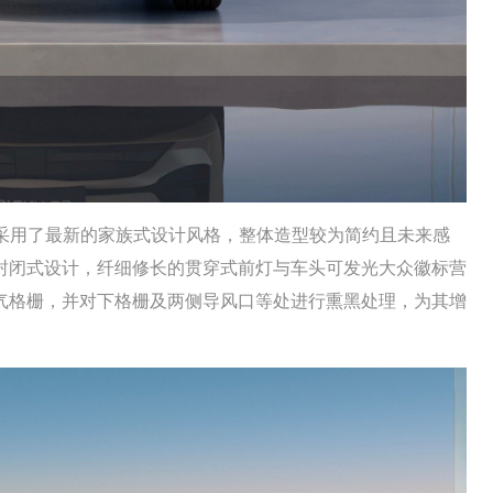
5S采用了最新的家族式设计风格，整体造型较为简约且未来感
封闭式设计，纤细修长的贯穿式前灯与车头可发光大众徽标营
气格栅，并对下格栅及两侧导风口等处进行熏黑处理，为其增