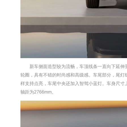
新车侧面造型较为流畅，车顶线条一直向下延伸至
轮圈，具有不错的时尚感和高级感。车尾部分，尾灯
样支持点亮，车尾中央还加入智驾小蓝灯。车身尺寸上，上汽大众
轴距为2766mm。