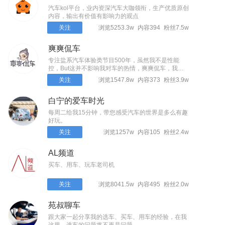
汽车kol平台，业内资深汽车大咖领衔，生产优质原创
内容，输出有价值有影响力的观点
关注
浏览5253.3w
内容394
粉丝7.5w
爽爽侃车
专注盐系汽车体验类节目500年，虽然我不是性能
控，But这并不影响我对车的热情，爽爽侃车，我是
温爽～
关注
浏览1547.8w
内容373
粉丝3.9w
白宁的爱车时光
每周二给我15分钟，带您感受汽车的世界是多么有趣
好玩。
关注
浏览1257w
内容105
粉丝2.4w
AL频道
买车、用车、玩车老司机
关注
浏览8041.5w
内容495
粉丝2.0w
苑叔聊车
跟大家一起分享我的选车、买车、用车的经验，在我