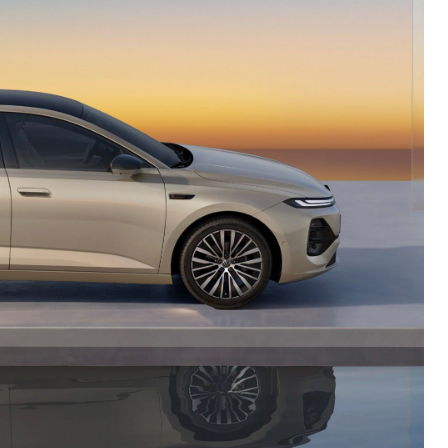
Di
大众 途昂
全部拆解
看报告
86
7
评分
评分
大众 途岳
全部拆解
看报告
67
7
评分
评分
7
哈弗 枭龙MAX
部分拆解
看报告