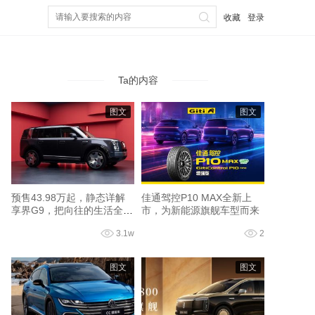
收藏
登录
Ta的内容
图文
图文
预售43.98万起，静态详解
佳通驾控P10 MAX全新上
享界G9，把向往的生活全配
市，为新能源旗舰车型而来
齐了
3.1w
2
图文
图文