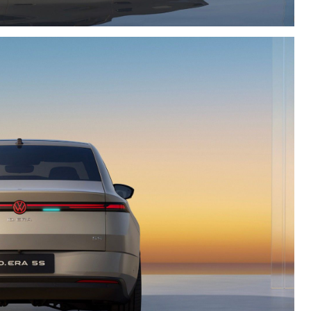
85
7
评分
评分
闪电猫
星途 瑶光
部分拆解
看报告
85
8
评分
评分