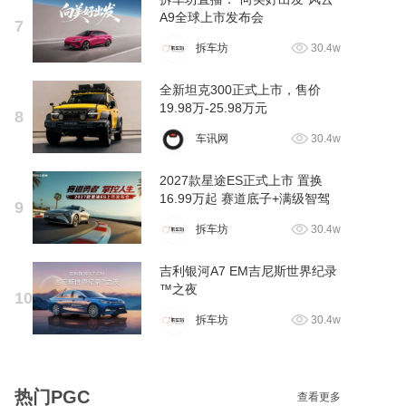
A9全球上市发布会
7
拆车坊
30.4w
全新坦克300正式上市，售价
19.98万-25.98万元
8
车讯网
30.4w
2027款星途ES正式上市 置换
16.99万起 赛道底子+满级智驾
9
拆车坊
30.4w
吉利银河A7 EM吉尼斯世界纪录
™之夜
10
拆车坊
30.4w
热门PGC
查看更多