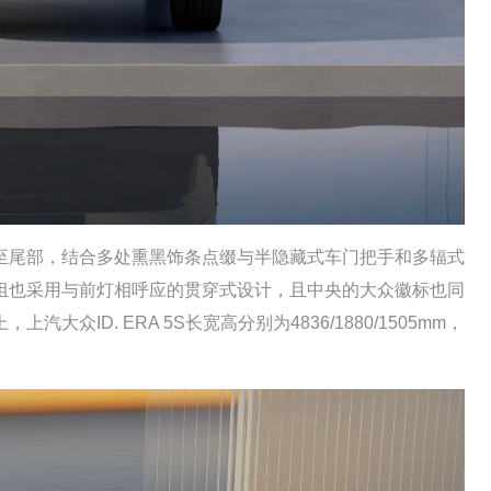
尾部，结合多处熏黑饰条点缀与半隐藏式车门把手和多辐式
组也采用与前灯相呼应的贯穿式设计，且中央的大众徽标也同
ID. ERA 5S长宽高分别为4836/1880/1505mm，