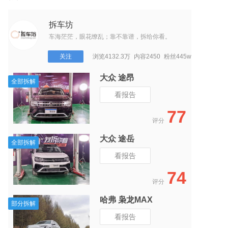
拆车坊
车海茫茫，眼花缭乱；靠不靠谱，拆给你看。
关注
浏览4132.3万
内容2450
粉丝445w
捷途 捷途大圣
全部拆解
看报告
7
85
评分
吉利 帝豪
部分拆解
看报告
4
75
评分
大众 凌渡L
全部拆解
看报告