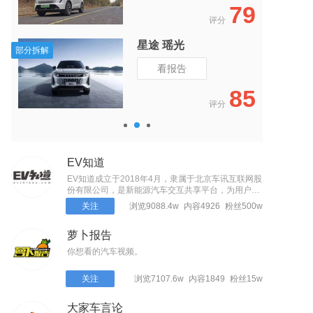
9
80
评分
奥迪 奥迪Q2L
全部拆解
看报告
5
68
评分
EV知道
EV知道成立于2018年4月，隶属于北京车讯互联网股
份有限公司，是新能源汽车交互共享平台，为用户提
供看车、选车、买车、用车等全生命周期的全面、准
关注
浏览9088.4w
内容4926
粉丝500w
确、快捷的一站式服务。
萝卜报告
你想看的汽车视频。
关注
浏览7107.6w
内容1849
粉丝15w
大家车言论