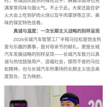
时，长城团队提供的槐花饺子、麻酱凉面等也充
满家常风味与烟火气。不止于此，大家还能在驴
火大会上吃到驴肉火烧以及牛肉罩饼等正宗、美
味的保定特色佳肴。
真诚与温度：一次长期主义战略的别样呈现
2026长城汽车智慧工厂半程马拉松是饱含热
爱与乐趣的赛事，是对母亲节的献礼，更是长城
汽车发展战略的别样呈现——长城汽车致力以真
诚与热忱链接用户、造福社会，锲而不舍的马拉
松精神，也与长城汽车所秉持的长期主义信念高
度契合、互为映射。