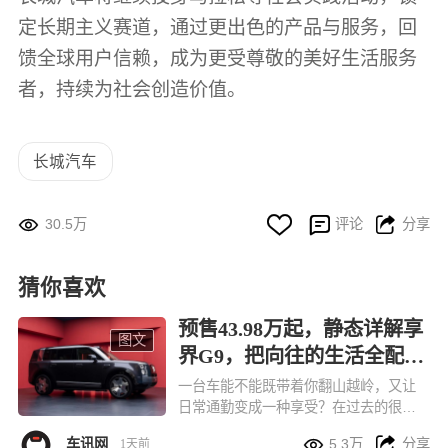
定长期主义赛道，通过更出色的产品与服务，回
馈全球用户信赖，成为更受尊敬的美好生活服务
者，持续为社会创造价值。
长城汽车




30.5万
评论
分享
猜你喜欢
预售43.98万起，静态详解享
图文
界G9，把向往的生活全配齐
了
一台车能不能既带着你翻山越岭，又让
日常通勤变成一种享受？在过去的很长
一段时间里，这两个需求似乎总得出让


车讯网
5.3万
分享
1天前