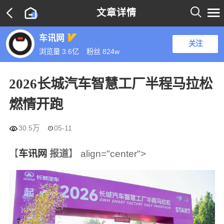

文章详情

车讯网
关注
浏览量 3.6亿
粉丝
824w
2026长城汽车智慧工厂半程马拉松
燃情开跑

30.5万
05-11

【
车讯网
报道
】 align="center">