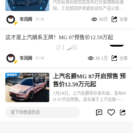
汽车标准化研究院发布灯光管理相关通
知，工信部同步收紧机动车产品公告审
核要求：从 7 月 27 日第 410 批机动车


车讯网
30万
分享
07-30
产品公告申报开始，所有全新开发、中
期改款的乘用车，出厂不允许再搭载用
于提示智能驾驶工作状态的外置蓝色指
这才是上汽嫡系王牌！MG 07预售价12.59万起
示灯。
05:24


车讯网
30.1万
分享
07-30
上汽名爵MG 07开启预售 预
图文
售价12.59万元起
7月29日，上汽名爵举办发布会，宣布M
G 07开启预售。该车基于上汽全新一代
新能源平台打造，是为年轻人打造的第


车讯网
30.1万
分享
07-30



一台个性新能源轿跑，预售价12.59万元
留下你想说的话
起。
总量超2305万个 上半年充电
图文