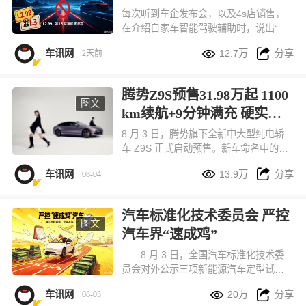
来了
每次听到车企发布会，以及4s店销售，
在介绍自家车智能驾驶辅助时，说出“我
们的智驾驶是L2.5、甚至L2.99级时”就


车讯网
12.7万
分享
2天前
心生莫名反感。目前，国家标准只有从L
1-L5整数划分。不过这次国家又出手
了！
腾势Z9S预售31.98万起 1100
图文
km续航+9分钟满充 硬实力
拉满
8 月 3 日，腾势旗下全新中大型纯电轿
车 Z9S 正式启动预售。新车命名中的
“S” 代表 Super 超级，定位主打悦己出


车讯网
13.9万
分享
08-04
行的科技豪华轿车，和腾势 Z9GT、百
万级纯电超跑腾势 Z 共享同源核心技
术，组成品牌 9 系旗舰产品矩阵。本次
汽车标准化技术委员会 严控
新车一共推出闪充尊荣型、闪充旗舰
图文
汽车界“速成鸡”
型、易三方闪充性能型三款配置，预售
价格区间 31.98 万 - 38.98 万元，订车
8 月 3 日，全国汽车标准化技术委
用户还能享受多重预售专属福利。
员会对外公示三项新能源汽车定型试验
规程修订意见稿，核心调整直指行业长


车讯网
20万
分享
08-03
期存在的压缩测试、仓促上市问题，直