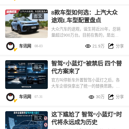
接拉高新车上市前的可靠性验证门槛。
按照新规草案，纯电、插混车型整车可
8款车型如何选：上汽大众
靠性行驶总里程统一提升至 3 万公里，
图文
途观L车型配置盘点
与燃油车现行测试标准完全对齐，通过
硬性标准从源头减少新车批量故障、安
大众汽车的途观，诞生将近20年，总销
全隐患。
量超过900万台。目前在售的，是出众
款和Pro两个系列，共计8款车型，本文


车讯网
21.9万
分享
08-03
将其车型配置进行一番盘点，供您选车
参考。
智驾“小蓝灯”被禁后 四个替
图文
代方案来了
官方叫停新车外置智驾小蓝灯之后，各
大车企很快拿出了统一的替换思路，目
前市面上主要分成四种落地方案，全都


车讯网
30万
分享
07-31
符合现有车灯国标，兼顾识别度、造车
成本和路上行车安全。
这下尴尬了 智驾“小蓝灯”时
图文
代将永远成为历史