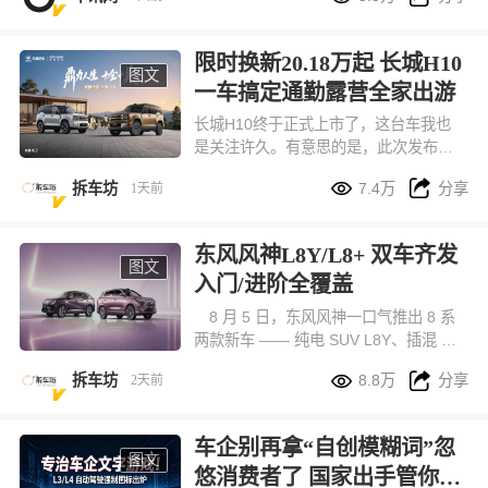
一个。鸿蒙智行给出的答案很直接，首
款科技豪华硬派SUV，享界G9，不做取
舍。
限时换新20.18万起 长城H10
图文
一车搞定通勤露营全家出游
长城H10终于正式上市了，这台车我也
是关注许久。有意思的是，此次发布会
创新和温度直接拉满，尤其是91岁爷爷


拆车坊
7.4万
分享
1天前
奶奶的环节，看的出对品牌的信赖。H1
0确实这台车，非常适合长途旅行。因为
尺寸和空间够大！还有轻越野能力稍微
东风风神L8Y/L8+ 双车齐发
改装一下，就是一台不错的轻度穿越旅
图文
入门/进阶全覆盖
行车。
8 月 5 日，东风风神一口气推出 8 系
两款新车 —— 纯电 SUV L8Y、插混 SU
V L8+，两款车定位完全错开，一款主打


拆车坊
8.8万
分享
2天前
10 万级城市家用代步，另一款面向预算
更高、追求全能体验的进阶家庭。
车企别再拿“自创模糊词”忽
图文
悠消费者了 国家出手管你们