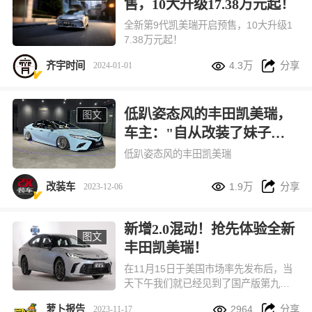
售，10大升级17.38万元起！
全新第9代凯美瑞开启预售，10大升级1
7.38万元起！


齐宇时间
4.3万
分享
2024-01-01
低趴姿态风的丰田凯美瑞，
图文
车主："自从改装了妹子们
愿意上车了"
低趴姿态风的丰田凯美瑞


改装车
1.9万
分享
2023-12-06
新增2.0混动！抢先体验全新
图文
丰田凯美瑞！
在11月15日于美国市场率先发布后，当
天下午我们就已经见到了国产版第九代
凯美瑞的真容


萝卜报告
2964
分享
2023-11-17