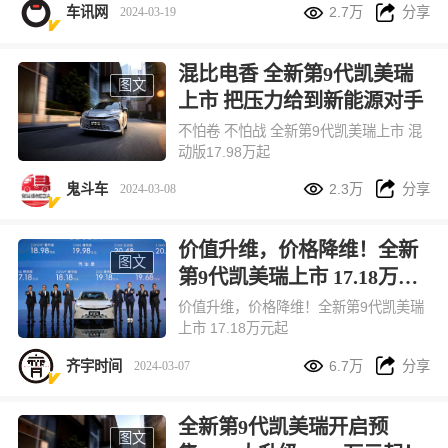


车讯网
2.7万
分享
2024-03-19
的老对手广汽本田雅阁，也在2023年完
成了换代上市。车型涉及1.5T汽油与2.0
L插电混动两种动力，售价17.98万元-2
混比电香 全新第9代凯美瑞
5.88万元。老对手再次碰面，消费者该
图文
上市 把压力给到新能源对手
如何选择呢？
不怕卷 不怕战 全新第9代凯美瑞上市 混
动版17.98万起


鬼斗车
2.3万
分享
2024-03-08
价值升维，价格降维！全新
图文
第9代凯美瑞上市 17.18万元
起
价值升维，价格降维！全新第9代凯美瑞
上市 17.18万元起


齐宇时间
6.7万
分享
2024-03-07
全新第9代凯美瑞开启预
图文