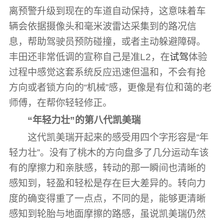
离预警升级到现在的车道自动保持，这意味着车
辆会依据摄像头和毫米波雷达采集到的路况信
息，帮助驾驶员预防碰撞，或者主动躲避障碍。
丰田还非常低调的宣称自己是准L2，在
试驾
体验
过程中感觉这套系统反应迅速但温和，不会有抢
方向或者锁方向的“机械”感，更像是有位和蔼的老
师傅，在帮你轻轻修正。
“年轻力壮”的第八代凯美瑞
这代凯美瑞开起来的感受用四个字形容是“年
轻力壮”。没有了桃木的方向盘多了几分运动车该
有的摩擦力和亲肤感，转动的那一瞬间也清晰的
感知到，轻盈和轻松是存在巨大差异的。转向力
度的确变得重了一点点，不同的是，能够更清晰
感知到轮胎与地面摩擦的路感，虽说凯美瑞仍然