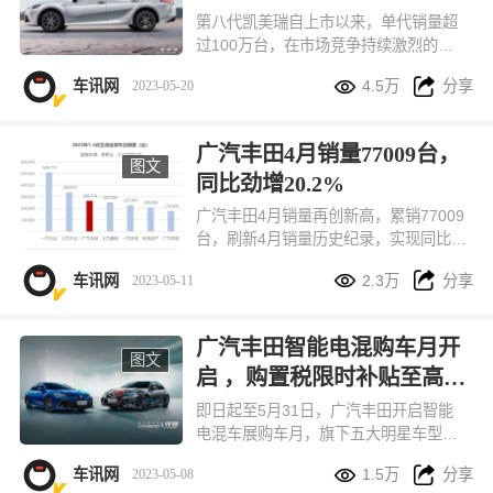
第八代凯美瑞自上市以来，单代销量超
过100万台，在市场竞争持续激烈的今
天，是什么成就了第八代凯美瑞持续热


车讯网
4.5万
分享
2023-05-20
销，成为高性价比中高级轿车的不二之
选？
广汽丰田4月销量77009台，
图文
同比劲增20.2%
广汽丰田4月销量再创新高，累销77009
台，刷新4月销量历史纪录，实现同比劲
增20.2%的V型反弹，强势回归两位数增


车讯网
2.3万
分享
2023-05-11
长态势，1-4月累计销量265774台，稳
居主流合资前三，为二季度创下良好开
局。
广汽丰田智能电混购车月开
图文
启 ，购置税限时补贴至高1
万
即日起至5月31日，广汽丰田开启智能
电混车展购车月，旗下五大明星车型购
置税限时补贴至高10000元，并且提供


车讯网
1.5万
分享
2023-05-08
多重金融政策。在坚持价值至上的基础