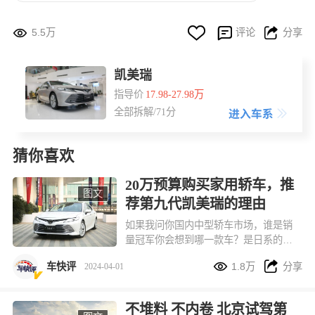




5.5万
评论
分享
凯美瑞
指导价
17.98-27.98万
全部拆解/71分
猜你喜欢
20万预算购买家用轿车，推
图文
荐第九代凯美瑞的理由
如果我问你国内中型轿车市场，谁是销
量冠军你会想到哪一款车？是日系的雅
阁凯美瑞，还是德系的迈腾帕萨特？


车快评
1.8万
分享
2024-04-01
不堆料 不内卷 北京试驾第