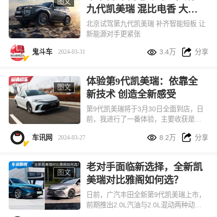
图文
九代凯美瑞 混比电香 大厂
品质无法复制
北京试驾第九代凯美瑞 补齐智能短板 让
新能源对手更紧张


鬼斗车
3.4万
分享
2024-03-31
体验第9代凯美瑞：依靠全
图文
新技术 创造全新感受
第9代凯美瑞将于3月30日全面到店，日
前，我进行了一番体验，主要收获是：
这是一款注重内在技术的车，它的油


车讯网
8.2万
分享
2024-03-27
耗、性能、舒适与安全，都达到更高水
平，从而带来一种全新感受。
老对手面临新选择，全新凯
图文
美瑞对比雅阁如何选？
日前，广汽丰田全新第9代凯美瑞上市，
前期推出2.0L汽油与2.0L混动两种动力
形式，售价17.18万元-20.68万元。而它