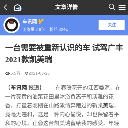

文章详情

车讯网
关注
浏览量 3.6亿
粉丝
824w
一台需要被重新认识的车 试驾广丰
2021款凯美瑞

5.5万
2021-03-26

【
车讯网
报道
】 在春暖花开的江西婺源，在
一片亮黄的油菜花田里沐浴负离子和淡雅的花
香，打量着刚刚在山路激情奔跑过的新
凯美瑞
，
竟毫无违和，这是一种内心愉悦，却也保留着平
和的心境。正像这台凯美瑞留给我的感受。年轻