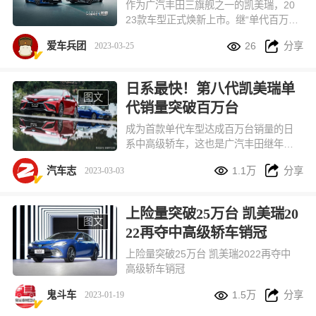
作为广汽丰田三旗舰之一的凯美瑞，20
23款车型正式焕新上市。继“单代百万台
销量”、“2023年1-2月销量继续稳居中高


爱车兵团
26
分享
2023-03-25
级轿车No.1”等耀眼成绩达成后，凯美瑞
再次向市场展示旗舰车型该有的产品魅
力。
日系最快！第八代凯美瑞单
图文
代销量突破百万台
成为首款单代车型达成百万台销量的日
系中高级轿车，这也是广汽丰田继年产
销量突破百万之后的又一佳绩。


汽车志
1.1万
分享
2023-03-03
上险量突破25万台 凯美瑞20
图文
22再夺中高级轿车销冠
上险量突破25万台 凯美瑞2022再夺中
高级轿车销冠


鬼斗车
1.5万
分享
2023-01-19