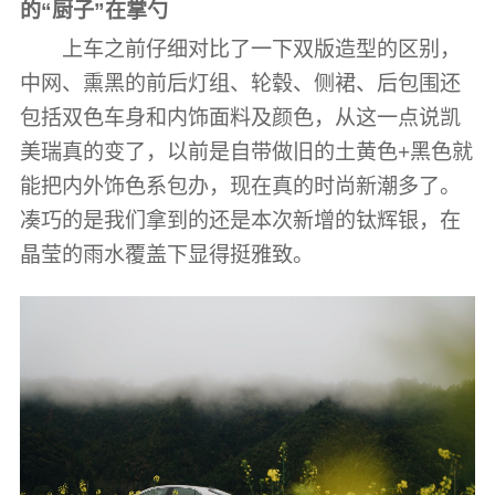
的“厨子”在掌勺
上车之前仔细对比了一下双版造型的区别，
中网、熏黑的前后灯组、轮毂、侧裙、后包围还
包括双色车身和内饰面料及颜色，从这一点说凯
美瑞真的变了，以前是自带做旧的土黄色+黑色就
能把内外饰色系包办，现在真的时尚新潮多了。
凑巧的是我们拿到的还是本次新增的钛辉银，在
晶莹的雨水覆盖下显得挺雅致。