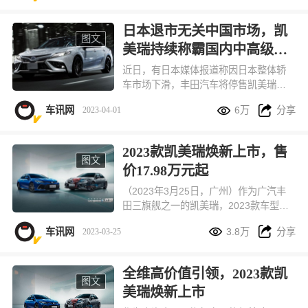
上，广汽丰田以迅速行动应对市场变
化，以满格诚意回应用户需求。
日本退市无关中国市场，凯
图文
美瑞持续称霸国内中高级轿
车市场
近日，有日本媒体报道称因日本整体轿
车市场下滑，丰田汽车将停售凯美瑞。
对于作为“全球车”的凯美瑞而言，日本


车讯网
6万
分享
2023-04-01
退市并不会带来多大影响，凯美瑞仍将
处于全球B级车市场的引领地位。
2023款凯美瑞焕新上市，售
图文
价17.98万元起
（2023年3月25日，广州）作为广汽丰
田三旗舰之一的凯美瑞，2023款车型正
式焕新上市。新车提供三大动力系列、1


车讯网
3.8万
分享
2023-03-25
4个配置级别。售价18.98万元起。
全维高价值引领，2023款凯
图文
美瑞焕新上市