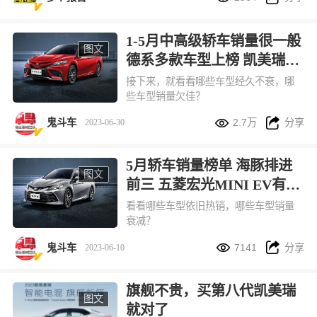
1-5月中高级轿车销量很一般
图文
德系多款车型上榜 凯美瑞第
二
接下来，就看看哪些车型经久不衰，哪
些车型销量欠佳？


鬼斗车
2.7万
分享
2023-06-30
5月轿车销量榜单 海豚排进
图文
前三 五菱宏光MINI EV有点
儿难
看看哪些车型依旧热销，哪些车型销量
衰减？


鬼斗车
7141
分享
2023-06-10
旗舰不贵，买第八代凯美瑞
图文
就对了