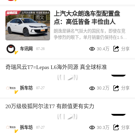
上汽大众朗逸车型配置盘
图文
点：高低皆备 丰俭由人
朗逸是辆名气挺大的国民车，即使在竞
争惨烈的眼下，单月销量仍保持在1.5万
台左右。那么，它究竟有哪些诱人之


车讯网
30.4万
分享
07-28
处，本文对其车型配置进行一番盘点，
供您选车参考。
奇瑞风云T7=Lepas L6海外同源 真全球标准
02:23


拆车坊
30.2万
分享
07-27
20万级极狐阿尔法T7 有颜值更有实力
02:23


拆车坊
30.3万
分享
07-27