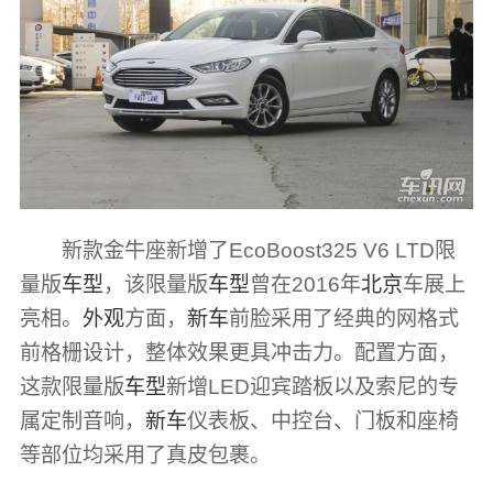
新款金牛座新增了EcoBoost325 V6 LTD限
量版
车型
，该限量版
车型
曾在2016年
北京
车展上
亮相。
外观
方面，
新车
前脸采用了经典的网格式
前格栅设计，整体效果更具冲击力。配置方面，
这款限量版
车型
新增LED迎宾踏板以及索尼的专
属定制音响，
新车
仪表板、中控台、门板和座椅
等部位均采用了真皮包裹。