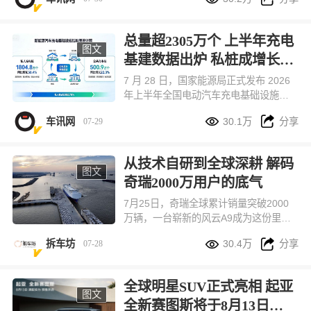
一台个性新能源轿跑，预售价12.59万元
起。
总量超2305万个 上半年充电
图文
基建数据出炉 私桩成增长核
心
7 月 28 日，国家能源局正式发布 2026
年上半年全国电动汽车充电基础设施监
测数据，这份产业核心报告于 7 月 29


车讯网
30.1万
分享
07-29
日在汽车、能源行业全网广泛解读。数
据显示，国内充电设施保有量持续高速
扩容，形成私人桩为主、公共桩兜底的
从技术自研到全球深耕 解码
成熟补能格局，大功率设备、县域网点
图文
奇瑞2000万用户的底气
同步加速落地，持续消解新能源车主里
程焦虑，为国内新能源汽车产销持续走
7月25日，奇瑞全球累计销量突破2000
高筑牢基础设施底座。
万辆，一台崭新的风云A9成为这份里程
碑成绩的收官座驾，承接起千万用户的


拆车坊
30.4万
分享
07-28
信赖与期许。
全球明星SUV正式亮相 起亚
图文
全新赛图斯将于8月13日开