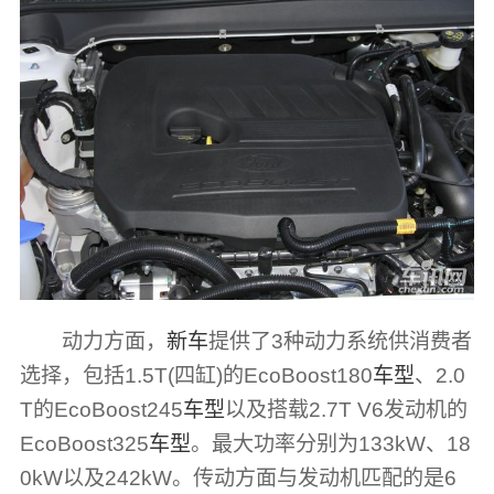
动力方面，
新车
提供了3种动力系统供消费者
选择，包括1.5T(四缸)的EcoBoost180
车型
、2.0
T的EcoBoost245
车型
以及搭载2.7T V6发动机的
EcoBoost325
车型
。最大功率分别为133kW、18
0kW以及242kW。传动方面与发动机匹配的是6