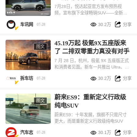
启预售
7月28日，悦达起亚官方发布预热视
频，宣布旗下全球畅销SUV——全新赛
图斯（Seltos）登陆中国市场，并将于8


车讯网
30.2万
分享
07-28
月13日正式开启预售。
45.19万起 极氪9X五座版来
图文
了 二排双零重力真没有对手
7 月 28 日，杭州，极氪 9X 五座版正式
和消费者见面。新车一共推出 Ultra、Hy
per、曜黑三款配置，官方指导价 47.19


拆车坊
30.2万
分享
07-28
万 - 58.59 万，现在下定享受限时政
策，入手门槛低至 45.19 万。从 7 月 2
8 日到 8 月 31 日，只要支付 2 万元定
蔚来ES9：重新定义行政级
金，就能拿到一整套超值福利，音响、
图文
纯电SUV
大屏、轮毂、智驾系统全都免费送，置
换、充电补贴也一并拉满。
蔚来ES9：十年发展，旗舰不只是尺寸
更大，而是重新定义行政级纯电SUV


汽车志
30.1万
分享
07-28