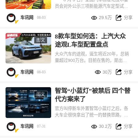
用户还能享受多重预售专属福利。
员会对外公示三项新能源汽车定型试验
规程修订意见稿，核心调整直指行业长


车讯网
29.5万
分享
08-03
期存在的压缩测试、仓促上市问题，直
接拉高新车上市前的可靠性验证门槛。
按照新规草案，纯电、插混车型整车可
8款车型如何选：上汽大众
靠性行驶总里程统一提升至 3 万公里，
图文
途观L车型配置盘点
与燃油车现行测试标准完全对齐，通过
硬性标准从源头减少新车批量故障、安
大众汽车的途观，诞生将近20年，总销
全隐患。
量超过900万台。目前在售的，是出众
款和Pro两个系列，共计8款车型，本文


车讯网
30万
分享
08-03
将其车型配置进行一番盘点，供您选车
参考。
智驾“小蓝灯”被禁后 四个替
图文
代方案来了
官方叫停新车外置智驾小蓝灯之后，各
大车企很快拿出了统一的替换思路，目
前市面上主要分成四种落地方案，全都


车讯网
30.2万
分享
07-31
符合现有车灯国标，兼顾识别度、造车
成本和路上行车安全。