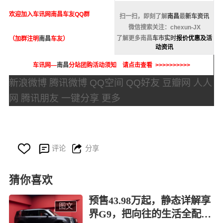
欢迎加入
车讯网
南昌车友QQ群
扫一扫，即刻了解
南昌
最
新车资讯
微信搜索关注：chexun-JX
了解更多南昌
车市实时
报价优惠及活
（加群注明
南昌
车友）
动资讯
车讯网—
南昌
分站团购活动须知 请点击查看 >>>>>>>>>>
新浪微博 腾讯微博 QQ空间 QQ好友 豆瓣网 人人
网 腾讯朋友 一键分享
更多



评论
分享
猜你喜欢
预售43.98万起，静态详解享
图文
界G9，把向往的生活全配齐