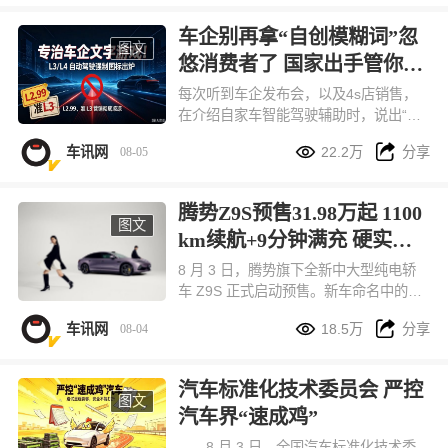
更高、追求全能体验的进阶家庭。
车企别再拿“自创模糊词”忽
图文
悠消费者了 国家出手管你们
来了
每次听到车企发布会，以及4s店销售，
在介绍自家车智能驾驶辅助时，说出“我
们的智驾驶是L2.5、甚至L2.99级时”就


车讯网
22.2万
分享
08-05
心生莫名反感。目前，国家标准只有从L
1-L5整数划分。不过这次国家又出手
了！
腾势Z9S预售31.98万起 1100
图文
km续航+9分钟满充 硬实力
拉满
8 月 3 日，腾势旗下全新中大型纯电轿
车 Z9S 正式启动预售。新车命名中的
“S” 代表 Super 超级，定位主打悦己出


车讯网
18.5万
分享
08-04
行的科技豪华轿车，和腾势 Z9GT、百
万级纯电超跑腾势 Z 共享同源核心技
术，组成品牌 9 系旗舰产品矩阵。本次
汽车标准化技术委员会 严控
新车一共推出闪充尊荣型、闪充旗舰
图文
汽车界“速成鸡”
型、易三方闪充性能型三款配置，预售
价格区间 31.98 万 - 38.98 万元，订车
8 月 3 日，全国汽车标准化技术委