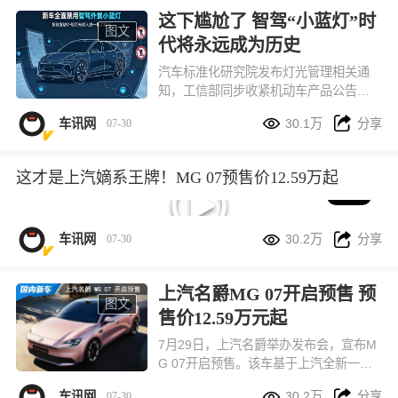
这下尴尬了 智驾“小蓝灯”时
图文
代将永远成为历史
汽车标准化研究院发布灯光管理相关通
知，工信部同步收紧机动车产品公告审
核要求：从 7 月 27 日第 410 批机动车


车讯网
30.1万
分享
07-30
产品公告申报开始，所有全新开发、中
期改款的乘用车，出厂不允许再搭载用
于提示智能驾驶工作状态的外置蓝色指
这才是上汽嫡系王牌！MG 07预售价12.59万起
示灯。
05:24


车讯网
30.2万
分享
07-30
上汽名爵MG 07开启预售 预
图文
售价12.59万元起
7月29日，上汽名爵举办发布会，宣布M
G 07开启预售。该车基于上汽全新一代
新能源平台打造，是为年轻人打造的第


车讯网
30.2万
分享
07-30