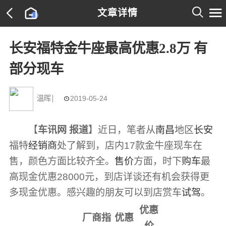

文章详情

长安福特金牛座最高优惠2.8万 有
部分现车
温晖
2019-05-24

【
车讯网 报道
】近日，笔者从
南昌
地区
长安
福特
经销商
处了解到，店内17款金牛座现车在
售，颜色方面比较齐全。
售价
方面，时下
购车
最
高现金优惠28000元，到店详谈还有机会获得更
多现金优惠。感兴趣的朋友可以到店赏车
试驾
。
优惠
厂商指
优惠
价