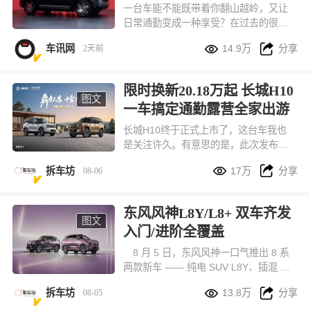
了
一台车能不能既带着你翻山越岭，又让
日常通勤变成一种享受？在过去的很长
一段时间里，这两个需求似乎总得出让


车讯网
14.9万
分享
2天前
一个。鸿蒙智行给出的答案很直接，首
款科技豪华硬派SUV，享界G9，不做取
舍。
限时换新20.18万起 长城H10
图文
一车搞定通勤露营全家出游
长城H10终于正式上市了，这台车我也
是关注许久。有意思的是，此次发布会
创新和温度直接拉满，尤其是91岁爷爷


拆车坊
17万
分享
08-06
奶奶的环节，看的出对品牌的信赖。H1
0确实这台车，非常适合长途旅行。因为
尺寸和空间够大！还有轻越野能力稍微
东风风神L8Y/L8+ 双车齐发
改装一下，就是一台不错的轻度穿越旅
图文
入门/进阶全覆盖
行车。
8 月 5 日，东风风神一口气推出 8 系
两款新车 —— 纯电 SUV L8Y、插混 SU
V L8+，两款车定位完全错开，一款主打


拆车坊
13.8万
分享
08-05
10 万级城市家用代步，另一款面向预算