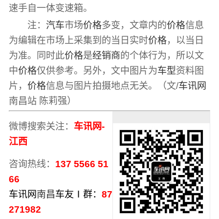
速手自一体变速箱。
注：
汽车
市场
价格
多变，文章内的
价格
信息
为编辑在市场上采集到的当日实时
价格
，以当日
为准。同时此
价格
是
经销商
的个体行为，所以文
中
价格
仅供参考。另外，文中图片为
车型
资料图
片，
价格
信息与图片拍摄地点无关。（文/
车讯网
南昌站 陈莉强）
微博搜索关注：
车讯网-
江西
咨询热线：
137 5566 51
66
车讯网
南昌
车友Ⅰ群：
87
271982