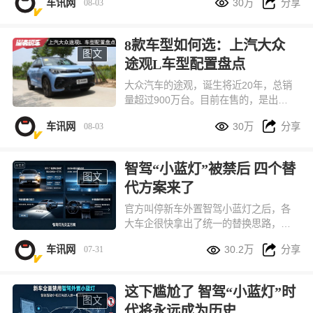


车讯网
30万
分享
08-03
期存在的压缩测试、仓促上市问题，直
接拉高新车上市前的可靠性验证门槛。
按照新规草案，纯电、插混车型整车可
8款车型如何选：上汽大众
靠性行驶总里程统一提升至 3 万公里，
图文
途观L车型配置盘点
与燃油车现行测试标准完全对齐，通过
硬性标准从源头减少新车批量故障、安
大众汽车的途观，诞生将近20年，总销
全隐患。
量超过900万台。目前在售的，是出众
款和Pro两个系列，共计8款车型，本文


车讯网
30万
分享
08-03
将其车型配置进行一番盘点，供您选车
参考。
智驾“小蓝灯”被禁后 四个替
图文
代方案来了
官方叫停新车外置智驾小蓝灯之后，各
大车企很快拿出了统一的替换思路，目
前市面上主要分成四种落地方案，全都


车讯网
30.2万
分享
07-31
符合现有车灯国标，兼顾识别度、造车
成本和路上行车安全。
这下尴尬了 智驾“小蓝灯”时
图文
代将永远成为历史