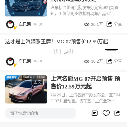
汽车标准化研究院发布灯光管理相关通
知，工信部同步收紧机动车产品公告审
核要求：从 7 月 27 日第 410 批机动车


车讯网
30.1万
分享
07-30
产品公告申报开始，所有全新开发、中
期改款的乘用车，出厂不允许再搭载用
于提示智能驾驶工作状态的外置蓝色指
这才是上汽嫡系王牌！MG 07预售价12.59万起
示灯。
05:24


车讯网
30.2万
分享
07-30
上汽名爵MG 07开启预售 预
图文
售价12.59万元起
7月29日，上汽名爵举办发布会，宣布M
G 07开启预售。该车基于上汽全新一代
新能源平台打造，是为年轻人打造的第


车讯网
30.2万
分享
07-30



一台个性新能源轿跑，预售价12.59万元
留下你想说的话
起。