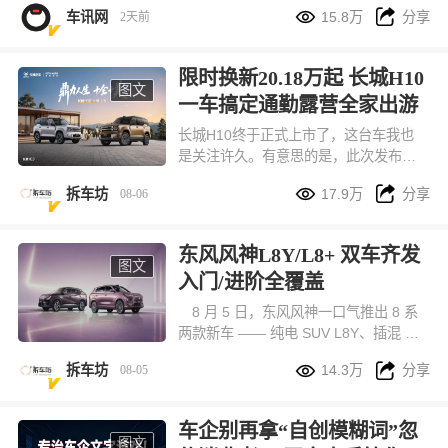
一段时间里，这两个需求似乎总得出让


车讯网
15.8万
分享
2天前
一个。鸿蒙智行给出的答案很直接，首
款科技豪华硬派SUV，享界G9，不做取
舍。
限时换新20.18万起 长城H10
图文
一车搞定通勤露营全家出游
长城H10终于正式上市了，这台车我也
是关注许久。有意思的是，此次发布会
创新和温度直接拉满，尤其是91岁爷爷


拆车坊
17.9万
分享
08-06
奶奶的环节，看的出对品牌的信赖。H1
0确实这台车，非常适合长途旅行。因为
尺寸和空间够大！还有轻越野能力稍微
东风风神L8Y/L8+ 双车齐发
改装一下，就是一台不错的轻度穿越旅
图文
入门/进阶全覆盖
行车。
8 月 5 日，东风风神一口气推出 8 系
两款新车 —— 纯电 SUV L8Y、插混 SU
V L8+，两款车定位完全错开，一款主打


拆车坊
14.3万
分享
08-05
10 万级城市家用代步，另一款面向预算
更高、追求全能体验的进阶家庭。
车企别再拿“自创模糊词”忽
图文