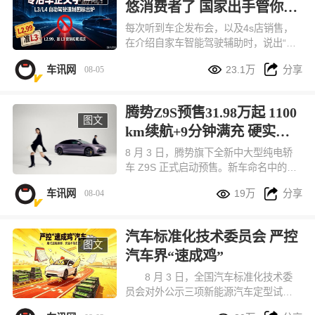
悠消费者了 国家出手管你们
来了
每次听到车企发布会，以及4s店销售，
在介绍自家车智能驾驶辅助时，说出“我
们的智驾驶是L2.5、甚至L2.99级时”就


车讯网
23.1万
分享
08-05
心生莫名反感。目前，国家标准只有从L
1-L5整数划分。不过这次国家又出手
了！
腾势Z9S预售31.98万起 1100
图文
km续航+9分钟满充 硬实力
拉满
8 月 3 日，腾势旗下全新中大型纯电轿
车 Z9S 正式启动预售。新车命名中的
“S” 代表 Super 超级，定位主打悦己出


车讯网
19万
分享
08-04
行的科技豪华轿车，和腾势 Z9GT、百
万级纯电超跑腾势 Z 共享同源核心技
术，组成品牌 9 系旗舰产品矩阵。本次
汽车标准化技术委员会 严控
新车一共推出闪充尊荣型、闪充旗舰
图文
汽车界“速成鸡”
型、易三方闪充性能型三款配置，预售
价格区间 31.98 万 - 38.98 万元，订车
8 月 3 日，全国汽车标准化技术委
用户还能享受多重预售专属福利。
员会对外公示三项新能源汽车定型试验
规程修订意见稿，核心调整直指行业长