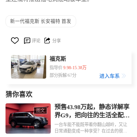
新一代福克斯 长安福特 首发



评论
分享
福克斯
指导价
9.98-15.38万
部分拆解/67分
猜你喜欢
预售43.98万起，静态详解享
图文
界G9，把向往的生活全配齐
了
一台车能不能既带着你翻山越岭，又让
日常通勤变成一种享受？在过去的很长