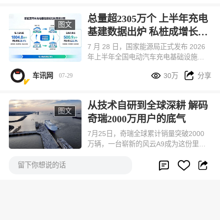
起。
总量超2305万个 上半年充电
图文
基建数据出炉 私桩成增长核
心
7 月 28 日，国家能源局正式发布 2026
年上半年全国电动汽车充电基础设施监
测数据，这份产业核心报告于 7 月 29


车讯网
30万
分享
07-29
日在汽车、能源行业全网广泛解读。数
据显示，国内充电设施保有量持续高速
扩容，形成私人桩为主、公共桩兜底的
从技术自研到全球深耕 解码
成熟补能格局，大功率设备、县域网点
图文
奇瑞2000万用户的底气
同步加速落地，持续消解新能源车主里
程焦虑，为国内新能源汽车产销持续走
7月25日，奇瑞全球累计销量突破2000
高筑牢基础设施底座。
万辆，一台崭新的风云A9成为这份里程
碑成绩的收官座驾，承接起千万用户的


拆车坊
30.1万
分享
07-28



信赖与期许。
留下你想说的话
全球明星SUV正式亮相 起亚
图文
全新赛图斯将于8月13日开
启预售