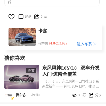
台



评论
分享
卡宴
指导价
91.8-283.9万
猜你喜欢
东风风神L8Y/L8+ 双车齐发
图文
入门/进阶全覆盖
8 月 5 日，东风风神一口气推出 8 系
两款新车 —— 纯电 SUV L8Y、插混 SU
V L8+，两款车定位完全错开，一款主打


拆车坊
3.5万
分享
16小时前
10 万级城市家用代步，另一款面向预算
更高、追求全能体验的进阶家庭。