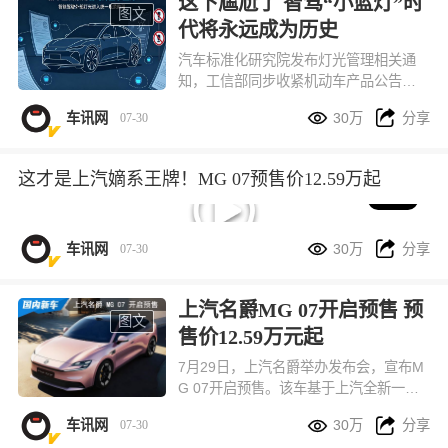
这下尴尬了 智驾“小蓝灯”时
图文
代将永远成为历史
汽车标准化研究院发布灯光管理相关通
知，工信部同步收紧机动车产品公告审
核要求：从 7 月 27 日第 410 批机动车


车讯网
30万
分享
07-30
产品公告申报开始，所有全新开发、中
期改款的乘用车，出厂不允许再搭载用
于提示智能驾驶工作状态的外置蓝色指
这才是上汽嫡系王牌！MG 07预售价12.59万起
示灯。
05:24


车讯网
30万
分享
07-30
上汽名爵MG 07开启预售 预
图文
售价12.59万元起
7月29日，上汽名爵举办发布会，宣布M
G 07开启预售。该车基于上汽全新一代
新能源平台打造，是为年轻人打造的第


车讯网
30万
分享
07-30
一台个性新能源轿跑，预售价12.59万元