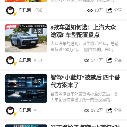
规程修订意见稿，核心调整直指行业长


车讯网
13万
分享
2天前
期存在的压缩测试、仓促上市问题，直
接拉高新车上市前的可靠性验证门槛。
按照新规草案，纯电、插混车型整车可
8款车型如何选：上汽大众
靠性行驶总里程统一提升至 3 万公里，
图文
途观L车型配置盘点
与燃油车现行测试标准完全对齐，通过
硬性标准从源头减少新车批量故障、安
大众汽车的途观，诞生将近20年，总销
全隐患。
量超过900万台。目前在售的，是出众
款和Pro两个系列，共计8款车型，本文


车讯网
14.4万
分享
08-03
将其车型配置进行一番盘点，供您选车
参考。
智驾“小蓝灯”被禁后 四个替
图文
代方案来了
官方叫停新车外置智驾小蓝灯之后，各
大车企很快拿出了统一的替换思路，目
前市面上主要分成四种落地方案，全都


车讯网
29.2万
分享
07-31
符合现有车灯国标，兼顾识别度、造车
成本和路上行车安全。