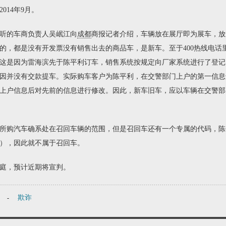
014年9月。
的车商负责人吴岷江向
成都
商报记者介绍，车辆放在展厅即为展车，放
的，都是没有开发票没有销售出去的商品车，是新车。至于400热线电话
这是因为雷海滨先于陈平利订车，销售系统按规定向厂家系统进行了登记
因并没有交款提车。实际购车客户为陈平利，在交警部门上户的第一信息
上户信息后对先前的信息进行修改。因此，新车旧车，应以车辆在交警部
购汽车确系处在召回车辆的范围，但是召回车还有一个专属的代码，陈
），因此就不属于召回车。
，预计近期将宣判。
欺诈
-