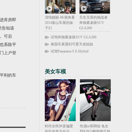
清纯靓丽 4K视角看
天生无畏的挑战者
进库房即
2014釜山车展的妹
奔驰紧凑级SUV
里告知该
子们
GLA260
。可后
试驾奔驰紧凑级SUV GLA260
泰国车展遇到可爱天使姐姐
也系陈平
试驾Panamera S E-Hybrid
门上户登
美女车模
平利的车
时尚女郎伊彦偏爱
性感or萌萌哒 兔女
低趴改装马自达
郎KIKO极致挑逗帅