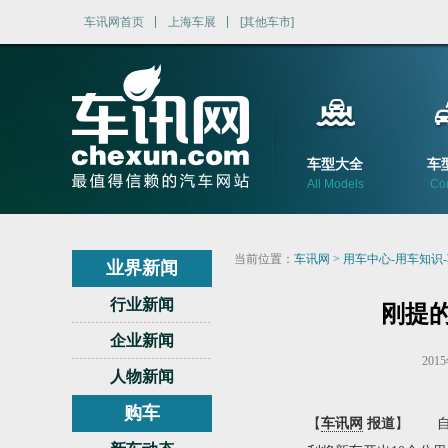
车讯网首页
上海车展
[其他车市]
车型大全
车
All Models
Co
当前位置：
车讯网
>
用车中心-用车知识
业界新闻
行业新闻
刚提的
企业新闻
201
人物新闻
购车
【
车讯网
报道
】 自