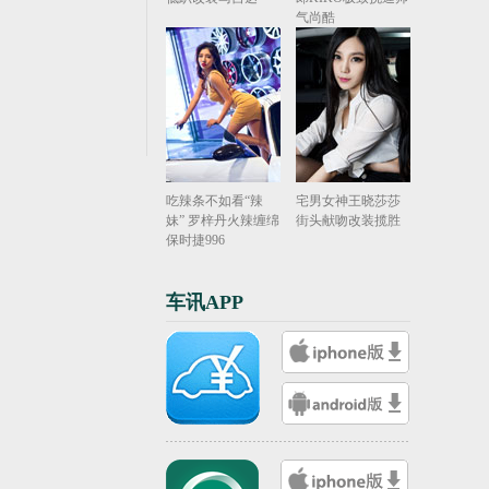
气尚酷
吃辣条不如看“辣
宅男女神王晓莎莎
妹” 罗梓丹火辣缠绵
街头献吻改装揽胜
保时捷996
车讯APP