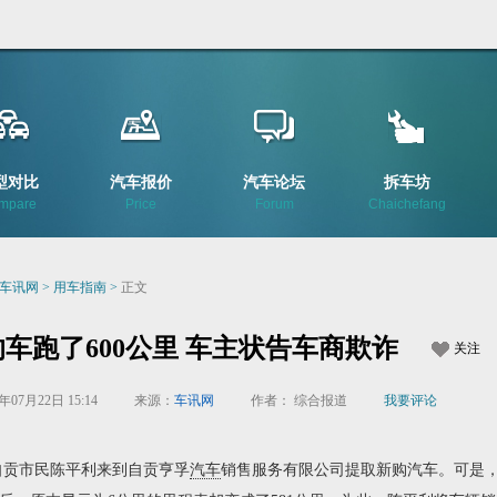
型对比
汽车报价
汽车论坛
拆车坊
mpare
Price
Forum
Chaichefang
-车讯网
>
用车指南
>
正文
车跑了600公里 车主状告车商欺诈
关注
5年07月22日 15:14
来源：
车讯网
作者： 综合报道
我要评论
贡市民陈平利来到自贡亨孚
汽车
销售服务有限公司提取新购汽车。可是