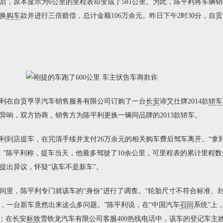
里后，原本显示为6公里的里程表却变成了581公里。为此，陈平利将车辆
换
购车
款并进行三倍赔偿，总计金额106万余元。昨日下午2时30分，自
利在自贡亨孚汽车销售服务有限公司订购了一台
长安
谛艾仕牌2014款
轿车
异响，双方协商，销售方为陈平利更换一辆同品牌的2013款轿车。
到店提车，在完清手续并支付26万余元的相关购车费后驾车离开。“拿
。”陈平利称，提车当天，他最多驾驶了10余公里，可里程表的累计里程数变
提出异议，怀疑“该车不是新车”。
，陈平利专门就该车的“身份”进行了调查。“轮胎尺寸不符合标准、
，一台新车竟然出来这么多问题。”陈平利说，在“中国汽车
召回
系统”上
”；在长安
标致
雪铁龙汽车有限公司客服400热线电话中，该车的登记车主