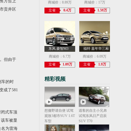
销售方告上
商城价：8.89万
商城价：17万
贡市贡井区
立省
0.4万
立省
1.59万
东风 菱智M3
福特 嘉年华三厢
商城价：6.7万
商城价：6.09万
。但由于
立省
1.09万
立省
1.9万
精彩视频
到车的时
成了581
想撤野请自便 试驾
逍客的自主小兄弟
封闭式车顶
观致3都市SUV 1.6T
试驾东风日产启辰
，该车被显
车型
SUV T70
姓名为雷海