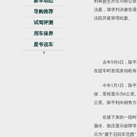
新车动态
利将
新车
开出10余公
法庭，请求判决被告退
导购推荐
法院开庭审理此案。
试驾评测
用车保养
星爷说车
视频
去年9月6日，陈平
拆车坊
在提车时发现发动机有
试驾评测
今年1月1日，陈平利
活动访谈
候，里程显示为6公里
热门事件
公里。陈平利向销售方
香车美女
在接下来的一段时间里
论坛
漏水、胎压显示故障等
自驾游
示为“属于召回车范围