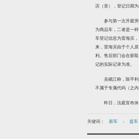
滨（音），登记日期为2
活动
拆车坊论坛
参与第一次开庭旁听
为商品车，二者是一样
车登记信息为雷海滨，
来，雷海滨由于个人原
利。售后部门会在获取
记的实际记录为准。
吴岷江称，陈平利所
不属于专属代码（之内
昨日，法庭宣布休庭
关键词：
新车
提车
-