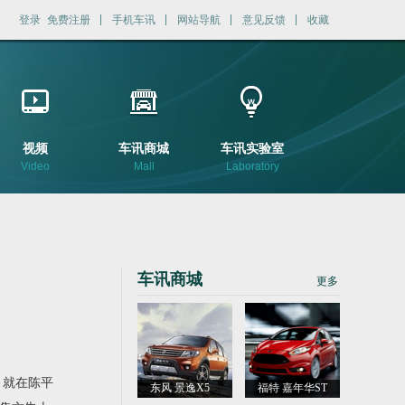
登录
免费注册
手机车讯
网站导航
意见反馈
收藏
视频
车讯商城
车讯实验室
Video
Mall
Laboratory
车讯商城
更多
，就在陈平
东风 景逸X5
福特 嘉年华ST