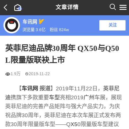

文章详情

车讯网
关注
浏览量 3.6亿
粉丝
824w
英菲尼迪品牌30周年 QX50与Q50
L限量版联袂上市

1.9万
2019-11-22

【
车讯网
报道
】2019年11月22日，
英菲尼
迪
携旗下多款重要
车型
亮相2019
广州
车展，展现
英菲尼迪的完善产品矩阵与强大产品实力。为庆
祝品牌30周年，英菲尼迪在本次车展正式发布两
款30周年限量版车型——Q
X5
0限量版车型建议