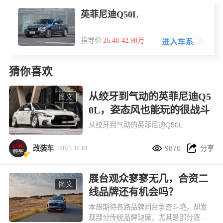
英菲尼迪Q50L
指导价
26.48-42.98万
猜你喜欢
从绞牙到气动的英菲尼迪Q5
图文
0L，姿态风也能玩的很战斗
从绞牙到气动的英菲尼迪Q50L


改装车
9870
分享
2023-12-01
展台观众寥寥无几，合资二
图文
线品牌还有机会吗？
本想期待各路品牌同台争奇斗艳，却发
现部分传统品牌缺席，尤其是部分逐渐