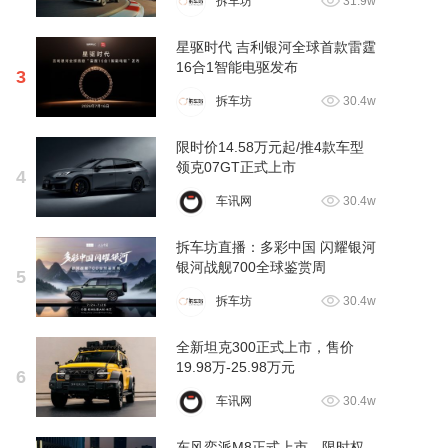
拆车坊
31.9w
星驱时代 吉利银河全球首款雷霆
16合1智能电驱发布
3
拆车坊
30.4w
限时价14.58万元起/推4款车型
领克07GT正式上市
4
车讯网
30.4w
拆车坊直播：多彩中国 闪耀银河
银河战舰700全球鉴赏周
5
拆车坊
30.4w
全新坦克300正式上市，售价
19.98万-25.98万元
6
车讯网
30.4w
东风奕派M8正式上市，限时权