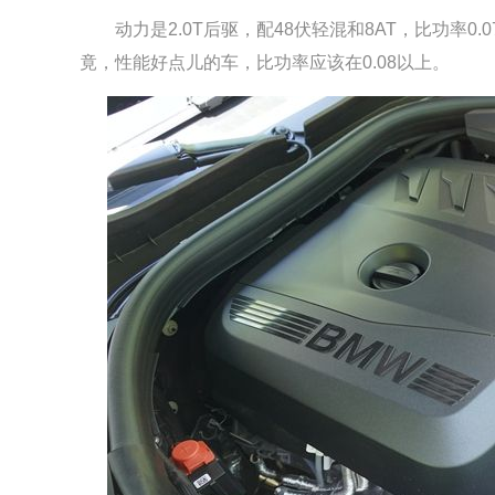
动力是2.0T后驱，配48伏轻混和8AT，比功率0.
竟，性能好点儿的车，比功率应该在0.08以上。