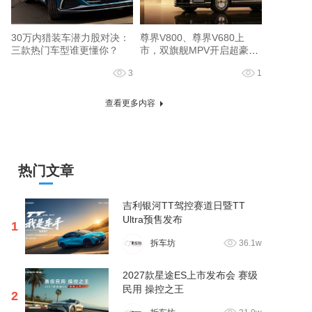
30万内猎装车潜力股对决：
尊界V800、尊界V680上
三款热门车型谁更懂你？
市，双旗舰MPV开启超豪华
出行新篇章
3
1
查看更多内容
热门文章
吉利银河TT驾控赛道日暨TT
Ultra预售发布
1
拆车坊
36.1w
2027款星途ES上市发布会 赛级
民用 操控之王
2