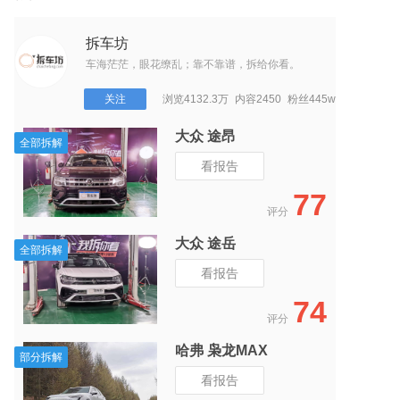
拆车坊
车海茫茫，眼花缭乱；靠不靠谱，拆给你看。
关注
浏览4132.3万
内容2450
粉丝445w
捷途 捷途大圣
全部拆解
看报告
7
85
评分
吉利 帝豪
部分拆解
看报告
4
75
评分
大众 凌渡L
全部拆解
看报告