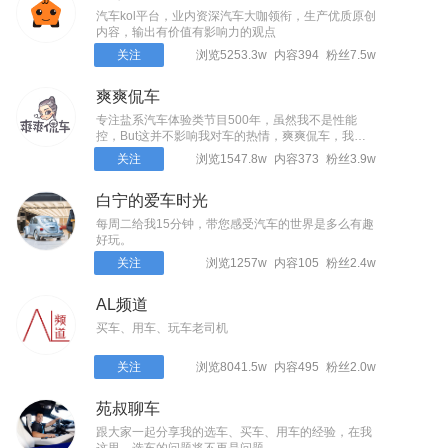
汽车kol平台，业内资深汽车大咖领衔，生产优质原创
内容，输出有价值有影响力的观点
关注
浏览5253.3w
内容394
粉丝7.5w
爽爽侃车
专注盐系汽车体验类节目500年，虽然我不是性能
控，But这并不影响我对车的热情，爽爽侃车，我是
温爽～
关注
浏览1547.8w
内容373
粉丝3.9w
白宁的爱车时光
每周二给我15分钟，带您感受汽车的世界是多么有趣
好玩。
关注
浏览1257w
内容105
粉丝2.4w
AL频道
买车、用车、玩车老司机
关注
浏览8041.5w
内容495
粉丝2.0w
苑叔聊车
跟大家一起分享我的选车、买车、用车的经验，在我