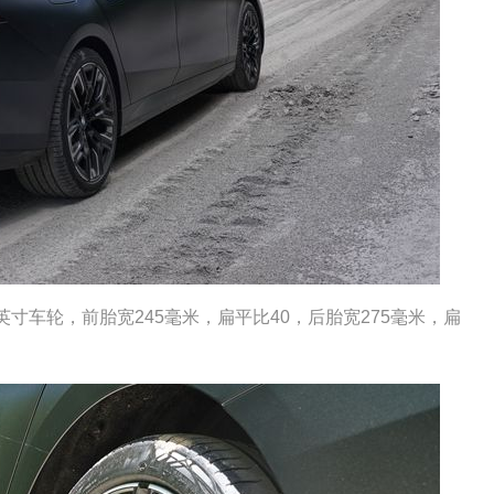
85
7
评分
评分
闪电猫
星途 瑶光
部分拆解
看报告
85
8
评分
评分
车轮，前胎宽245毫米，扁平比40，后胎宽275毫米，扁