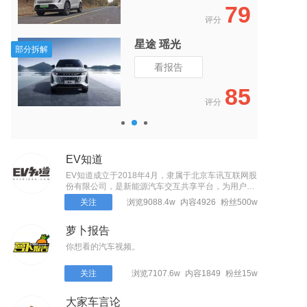
9
80
评分
奥迪 奥迪Q2L
全部拆解
看报告
5
68
评分
EV知道
EV知道成立于2018年4月，隶属于北京车讯互联网股
份有限公司，是新能源汽车交互共享平台，为用户提
供看车、选车、买车、用车等全生命周期的全面、准
关注
浏览9088.4w
内容4926
粉丝500w
确、快捷的一站式服务。
萝卜报告
你想看的汽车视频。
关注
浏览7107.6w
内容1849
粉丝15w
大家车言论