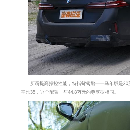
欧拉 欧拉
部分拆解
看报告
所谓提高操控性能，特指鸳鸯胎——马年版是20英寸
平比35，这个配置，与44.8万元的尊享型相同。