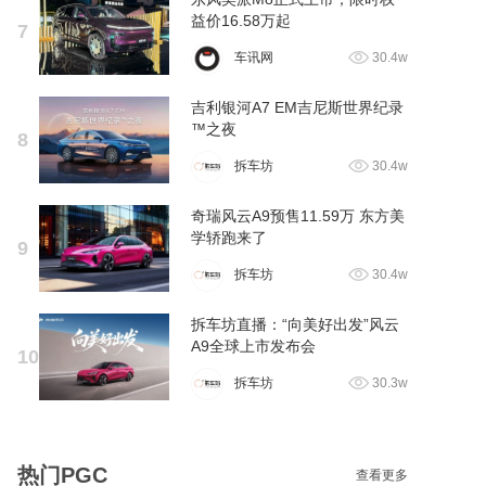
益价16.58万起
7
车讯网
30.4w
吉利银河A7 EM吉尼斯世界纪录
™之夜
8
拆车坊
30.4w
奇瑞风云A9预售11.59万 东方美
学轿跑来了
9
拆车坊
30.4w
拆车坊直播：“向美好出发”风云
A9全球上市发布会
10
拆车坊
30.3w
热门PGC
查看更多