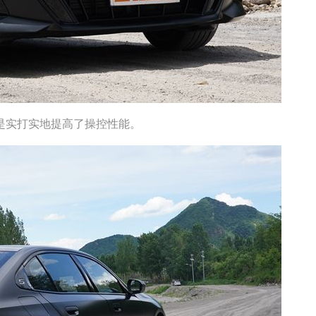
Di
大众 途昂
全部拆解
实打实地提高了操控性能。
看报告
86
7
评分
评分
大众 途岳
全部拆解
看报告
67
7
评分
评分
7
哈弗 枭龙MAX
部分拆解
看报告