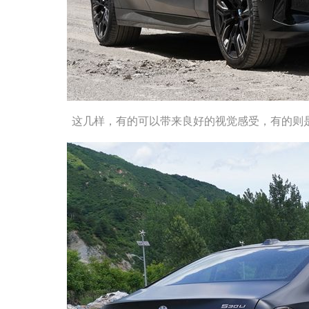
启辰 大V D
全部拆解
这几样，有的可以带来良好的视觉感受，有的则是
看报告
大众 朗逸
全部拆解
看报告
吉利 银河L
部分拆解
看报告