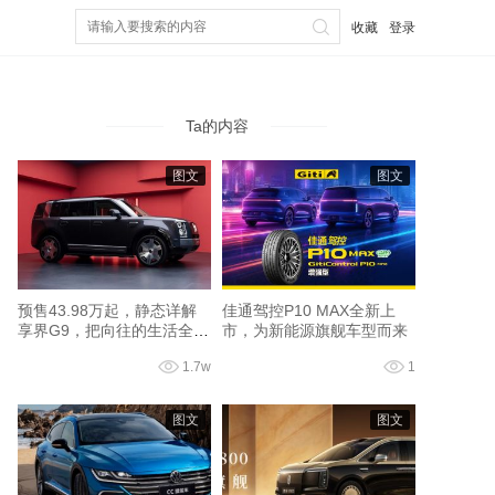
收藏
登录
Ta的内容
图文
图文
预售43.98万起，静态详解
佳通驾控P10 MAX全新上
享界G9，把向往的生活全配
市，为新能源旗舰车型而来
齐了
1.7w
1
图文
图文