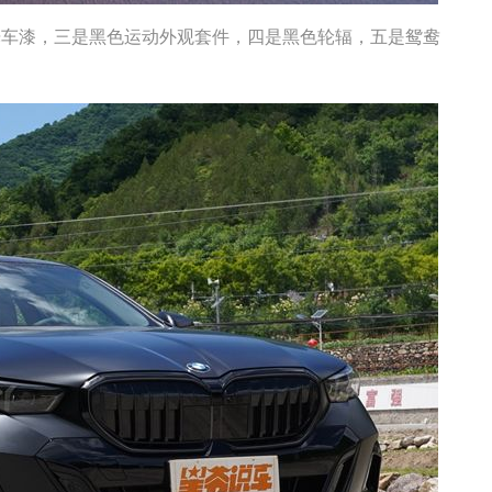
车漆，三是黑色运动外观套件，四是黑色轮辐，五是鸳鸯