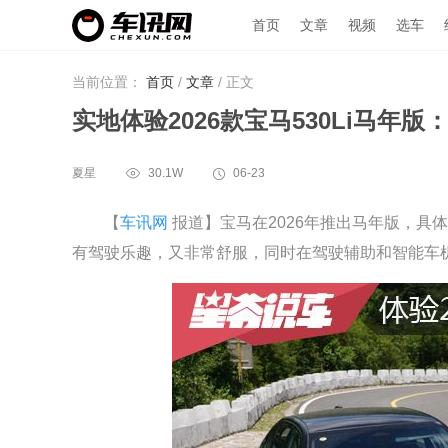
首页
文章
视频
选车
当前位置：
首页
/
文章
/
正文
实地体验2026款宝马530Li马年版
夏星
30.1W
06-23
【
车讯网
报道】宝马在2026年推出马年版，具体
有驾驶乐趣，又非常舒服，同时在驾驶辅助和智能车